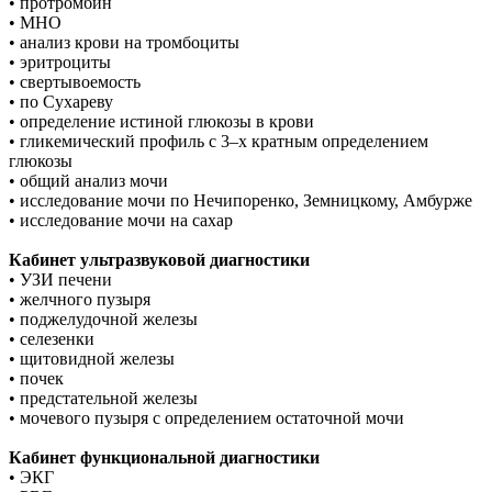
• протромбин
• МНО
• анализ крови на тромбоциты
• эритроциты
• свертывоемость
• по Сухареву
• определение истиной глюкозы в крови
• гликемический профиль с 3–х кратным определением
глюкозы
• общий анализ мочи
• исследование мочи по Нечипоренко, Земницкому, Амбурже
• исследование мочи на сахар
Кабинет ультразвуковой диагностики
• УЗИ печени
• желчного пузыря
• поджелудочной железы
• селезенки
• щитовидной железы
• почек
• предстательной железы
• мочевого пузыря с определением остаточной мочи
Кабинет функциональной диагностики
• ЭКГ