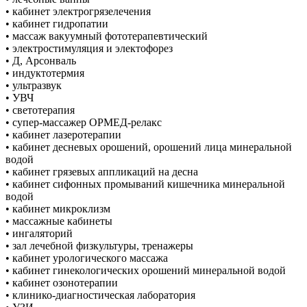
• кабинет электрогрязелечения
• кабинет гидропатии
• массаж вакуумный фототерапевтический
• электростимуляция и электофорез
• Д, Арсонваль
• индуктотермия
• ультразвук
• УВЧ
• светотерапия
• супер-массажер ОРМЕД-релакс
• кабинет лазеротерапии
• кабинет десневых орошений, орошений лица минеральной
водой
• кабинет грязевых аппликаций на десна
• кабинет сифонных промываний кишечника минеральной
водой
• кабинет микроклизм
• массажные кабинеты
• ингаляторий
• зал лечебной физкультуры, тренажеры
• кабинет урологического массажа
• кабинет гинекологических орошений минеральной водой
• кабинет озонотерапии
• клинико-диагностическая лаборатория