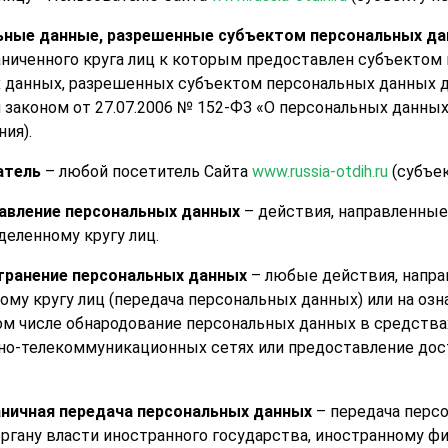
ьные данные, разрешенные субъектом персональных да
аниченного круга лиц к которым предоставлен субъектом 
 данных, разрешенных субъектом персональных данных д
законом от 27.07.2006 № 152-ФЗ «О персональных данных
ия).
атель
– любой посетитель Сайта
www.russia-otdih.ru
(субъек
авление персональных данных
– действия, направленные
деленному кругу лиц.
транение персональных данных
– любые действия, напра
ому кругу лиц (передача персональных данных) или на о
 том числе обнародование персональных данных в средств
о-телекоммуникационных сетях или предоставление дос
аничная передача персональных данных
– передача перс
органу власти иностранного государства, иностранному ф