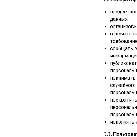
предоставл
данных;
организовы
отвечать н
требования
сообщать в
информацию
публиковат
персональн
принимать 
случайного
персональн
прекратить
персональн
персональн
исполнять 
3.3. Пользов