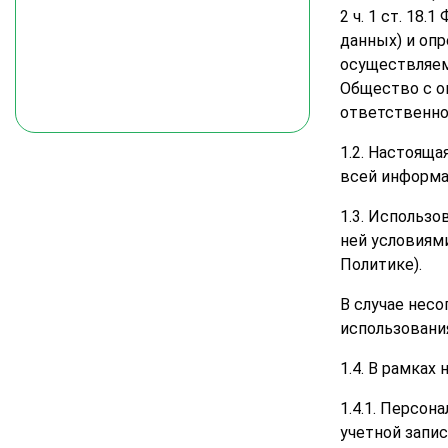
2 ч. 1 ст. 18
данных) и оп
осуществляем
Общество с о
ответственно
1.2. Настояща
всей информа
1.3. Использ
ней условиям
Политике).
В случае нес
использовани
1.4. В рамка
1.4.1. Персон
учетной запис