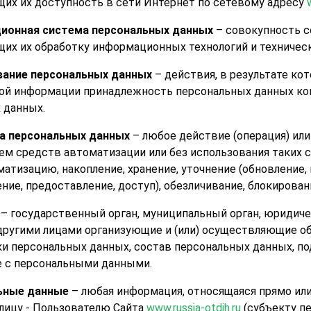
их их доступность в сети Интернет по сетевому адресу
ионная система персональных данных
– совокупность с
их их обработку информационных технологий и техническ
вание персональных данных
– действия, в результате ко
ой информации принадлежность персональных данных ко
 данных.
а персональных данных
– любое действие (операция) ил
ем средств автоматизации или без использования таких 
матизацию, накопление, хранение, уточнение (обновление,
ние, предоставление, доступ), обезличивание, блокирова
– государственный орган, муниципальный орган, юридиче
другими лицами организующие и (или) осуществляющие о
ки персональных данных, состав персональных данных, по
 с персональными данными.
ьные данные
– любая информация, относящаяся прямо ил
лицу - Пользователю Сайта
www.russia-otdih.ru
(субъекту п