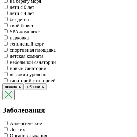
на берегу моря
дети с 0 лет
дети с 4 лет
без детей
свой бювет
SPA-комплекс
парковка
теннисный корт
спортивная площадка
детская комната
небольшой санаторий
новый санаторий
высокий уровень
санаторий с историей
показать
сбросить
Заболевания
Аллергические
Легких
Органов дыхания