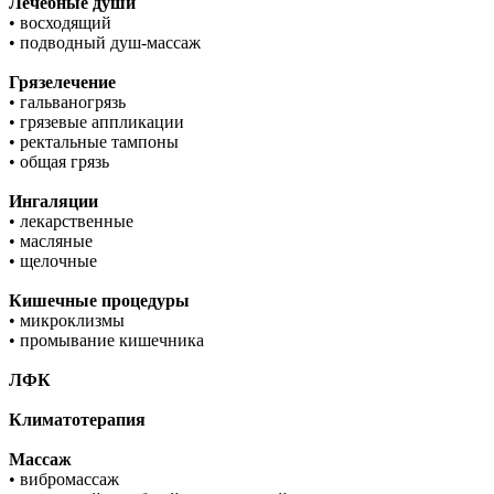
Лечебные души
• восходящий
• подводный душ-массаж
Грязелечение
• гальваногрязь
• грязевые аппликации
• ректальные тампоны
• общая грязь
Ингаляции
• лекарственные
• масляные
• щелочные
Кишечные процедуры
• микроклизмы
• промывание кишечника
ЛФК
Климатотерапия
Массаж
• вибромассаж