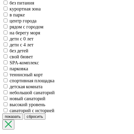
без питания
курортная зона
в парке
центр города
рядом с городом
на берегу моря
дети с 0 лет
дети с 4 лет
без детей
свой бювет
SPA-комплекс
парковка
теннисный корт
спортивная площадка
детская комната
небольшой санаторий
новый санаторий
высокий уровень
санаторий с историей
показать
сбросить