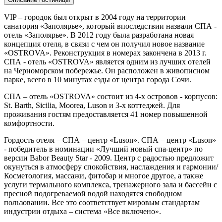
VIP – городок был открыт в 2004 году на территории
санатория «Заполярье», который впоследствии назвали СПА -
отель «Заполярье». В 2012 году была разработана новая
концепция отеля, в связи с чем он получил новое название
«OSTROVA». Реконструкция в номерах закончена в 2013 г.
СПА - отель «OSTROVA» является одним из лучших отелей
на Черноморском побережье. Он расположен в живописном
парке, всего в 10 минутах езды от центра города Сочи.
СПА – отель «OSTROVA» состоит из 4-х островов - корпусов:
St. Barth, Sicilia, Moorea, Luson и 3-х коттеджей. Для
проживания гостям предоставляется 41 номер повышенной
комфортности.
Гордость отеля – СПА – центр «Luson». СПА – центр «Luson»
- победитель в номинации «Лучший новый спа-центр» по
версии Babor Beauty Star - 2009. Центр с радостью предложит
окунуться в атмосферу спокойствия, наслаждения и гармонии/
Косметология, массажи, фитобар и многое другое, а также
услуги термального комплекса, тренажерного зала и бассейн с
пресной подогреваемой водой находятся свободном
пользовании. Все это соответствует мировым стандартам
индустрии отдыха – система «Все включено».