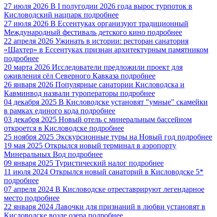
27 июля 2026
В I полугодии 2026 года вырос турпоток в
Кисловодский нацпарк
подробнее
27 июля 2026
В Ессентуках организуют традиционный
Международный фестиваль детского кино
подробнее
22 апреля 2026
Ужинать в истории: ресторан санатория
«Шахтер» в Ессентуках признан архитектурным памятником
подробнее
20 марта 2026
Исследователи предложили проект для
оживления сёл Северного Кавказа
подробнее
26 января 2026
Популярные санатории Кисловодска и
Кавминвод назвали туроператоры
подробнее
04 декабря 2025
В Кисловодске установят "умные" скамейки
в рамках единого кода
подробнее
03 декабря 2025
Новый отель с минеральным бассейном
откроется в Кисловодске
подробнее
25 ноября 2025
Экскурсионные туры на Новый год
подробнее
19 мая 2025
Открылся новый терминал в аэропорту
Минеральных Вод
подробнее
09 января 2025
Туристический налог
подробнее
11 июля 2024
Открылся новый санаторий в Кисловодске 5*
подробнее
07 апреля 2024
В Кисловодске отреставрируют легендарное
место
подробнее
22 января 2024
Лавочки для признаний в любви установят в
Кисловодске возле озера
подробнее