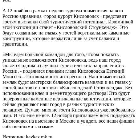
Роз.
А 12 ноября в рамках недели туризма знаменитая на всю
Россию здравница -город-курорт Кисловодск - представит
гостям выставки свой туристический потенциал. Изюминкой
этой экспозиции станет «Кисловодский Стоунхендж». Это
будут созданные на глазах у гостей вертикальные каменные
конструкции, которые держатся лишь за счет баланса и
гравитации.
«Мы едем большой командой для того, чтобы показать
уникальные возможности Кисловодска, ведь наш город
является одним из лучших туристических направлений в
России, - поделился планами глава Кисловодска Евгений
Моисеев. - Готовим много интересного. Наш знаменитый
земляк будет мастерски балансировать камнями и на глазах у
гостей выставки построит «Кисловодский Стоунхендж». Без
использования клея и цементирующего раствора! Это будут
невероятные каменные вертикальные конструкции, которые
сейчас украшают наш город в разных туристических
локациях. Думаю, многие гости Кисловодска уже любовались
ими. И это ещё не всё. 12 ноября приглашаем всех поддержать
Кисловодск на выставке в Москве и увидеть все наши фишки
собственными глазами».
Источник: kavkaz mk ru