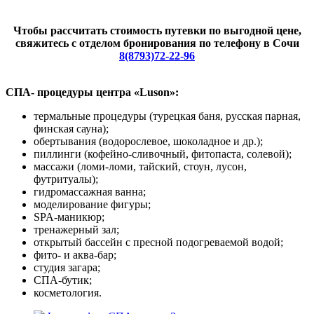
Чтобы рассчитать стоимость путевки по выгодной цене,
свяжитесь с отделом бронирования по телефону в Сочи
8(8793)72-22-96
СПА- процедуры центра «
Luson»:
термальные процедуры (турецкая баня, русская парная,
финская сауна);
обертывания (водорослевое, шоколадное и др.);
пиллинги (кофейно-сливочный, фитопаста, солевой);
массажи (ломи-ломи, тайский, стоун, лусон,
футритуалы);
гидромассажная ванна;
моделирование фигуры;
SPA-маникюр;
тренажерный зал;
открытый бассейн с пресной подогреваемой водой;
фито- и аква-бар;
студия загара;
СПА-бутик;
косметология.