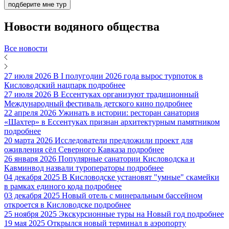
подберите мне тур
Новости
водяного общества
Все новости
27 июля 2026
В I полугодии 2026 года вырос турпоток в
Кисловодский нацпарк
подробнее
27 июля 2026
В Ессентуках организуют традиционный
Международный фестиваль детского кино
подробнее
22 апреля 2026
Ужинать в истории: ресторан санатория
«Шахтер» в Ессентуках признан архитектурным памятником
подробнее
20 марта 2026
Исследователи предложили проект для
оживления сёл Северного Кавказа
подробнее
26 января 2026
Популярные санатории Кисловодска и
Кавминвод назвали туроператоры
подробнее
04 декабря 2025
В Кисловодске установят "умные" скамейки
в рамках единого кода
подробнее
03 декабря 2025
Новый отель с минеральным бассейном
откроется в Кисловодске
подробнее
25 ноября 2025
Экскурсионные туры на Новый год
подробнее
19 мая 2025
Открылся новый терминал в аэропорту