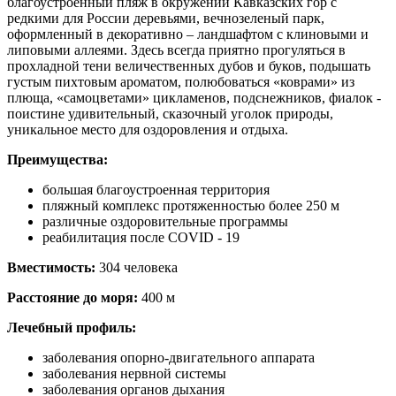
благоустроенный пляж в окружении Кавказских гор с
редкими для России деревьями, вечнозеленый парк,
оформленный в декоративно – ландшафтом с клиновыми и
липовыми аллеями. Здесь всегда приятно прогуляться в
прохладной тени величественных дубов и буков, подышать
густым пихтовым ароматом, полюбоваться «коврами» из
плюща, «самоцветами» цикламенов, подснежников, фиалок -
поистине удивительный, сказочный уголок природы,
уникальное место для оздоровления и отдыха.
Преимущества:
большая благоустроенная территория
пляжный комплекс протяженностью более 250 м
различные оздоровительные программы
реабилитация после COVID - 19
Вместимость:
304 человека
Расстояние до моря:
400 м
Лечебный профиль:
заболевания опорно-двигательного аппарата
заболевания нервной системы
заболевания органов дыхания