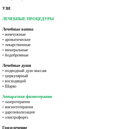
УЗИ
ЛЕЧЕБНЫЕ ПРОЦЕДУРЫ
Лечебные ванны
• жемчужные
• ароматические
• лекарственные
• минеральные
• йодобромные
Лечебные души
• подводный душ-массаж
• циркулярный
• восходящий
• Шарко
Аппаратная физиотерапия
• лазеротерапия
• магнитотерапия
• дарсонвализация
• электрофорез
Грязелечение