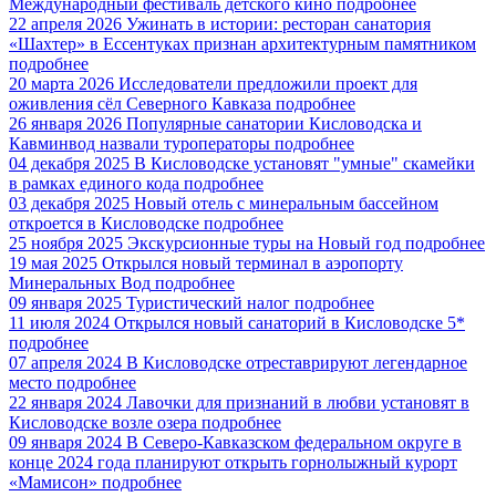
Международный фестиваль детского кино
подробнее
22 апреля 2026
Ужинать в истории: ресторан санатория
«Шахтер» в Ессентуках признан архитектурным памятником
подробнее
20 марта 2026
Исследователи предложили проект для
оживления сёл Северного Кавказа
подробнее
26 января 2026
Популярные санатории Кисловодска и
Кавминвод назвали туроператоры
подробнее
04 декабря 2025
В Кисловодске установят "умные" скамейки
в рамках единого кода
подробнее
03 декабря 2025
Новый отель с минеральным бассейном
откроется в Кисловодске
подробнее
25 ноября 2025
Экскурсионные туры на Новый год
подробнее
19 мая 2025
Открылся новый терминал в аэропорту
Минеральных Вод
подробнее
09 января 2025
Туристический налог
подробнее
11 июля 2024
Открылся новый санаторий в Кисловодске 5*
подробнее
07 апреля 2024
В Кисловодске отреставрируют легендарное
место
подробнее
22 января 2024
Лавочки для признаний в любви установят в
Кисловодске возле озера
подробнее
09 января 2024
В Северо-Кавказском федеральном округе в
конце 2024 года планируют открыть горнолыжный курорт
«Мамисон»
подробнее