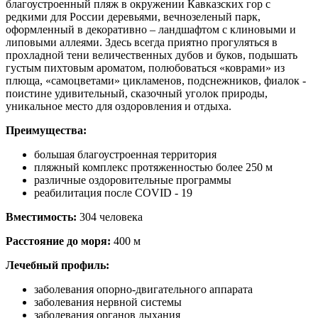
благоустроенный пляж в окружении Кавказских гор с
редкими для России деревьями, вечнозеленый парк,
оформленный в декоративно – ландшафтом с клиновыми и
липовыми аллеями. Здесь всегда приятно прогуляться в
прохладной тени величественных дубов и буков, подышать
густым пихтовым ароматом, полюбоваться «коврами» из
плюща, «самоцветами» цикламенов, подснежников, фиалок -
поистине удивительный, сказочный уголок природы,
уникальное место для оздоровления и отдыха.
Преимущества:
большая благоустроенная территория
пляжный комплекс протяженностью более 250 м
различные оздоровительные программы
реабилитация после COVID - 19
Вместимость:
304 человека
Расстояние до моря:
400 м
Лечебный профиль:
заболевания опорно-двигательного аппарата
заболевания нервной системы
заболевания органов дыхания