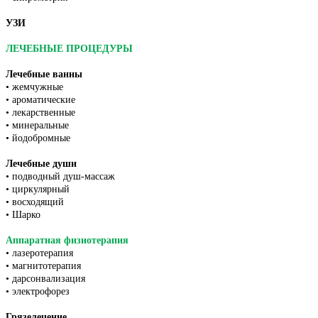
УЗИ
ЛЕЧЕБНЫЕ ПРОЦЕДУРЫ
Лечебные ванны
• жемчужные
• ароматические
• лекарственные
• минеральные
• йодобромные
Лечебные души
• подводный душ-массаж
• циркулярный
• восходящий
• Шарко
Аппаратная физиотерапия
• лазеротерапия
• магнитотерапия
• дарсонвализация
• электрофорез
Грязелечение