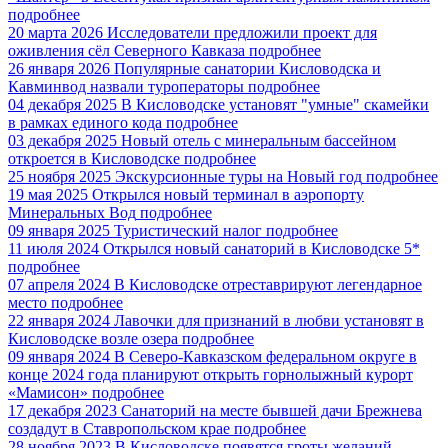
подробнее
20 марта 2026
Исследователи предложили проект для
оживления сёл Северного Кавказа
подробнее
26 января 2026
Популярные санатории Кисловодска и
Кавминвод назвали туроператоры
подробнее
04 декабря 2025
В Кисловодске установят "умные" скамейки
в рамках единого кода
подробнее
03 декабря 2025
Новый отель с минеральным бассейном
откроется в Кисловодске
подробнее
25 ноября 2025
Экскурсионные туры на Новый год
подробнее
19 мая 2025
Открылся новый терминал в аэропорту
Минеральных Вод
подробнее
09 января 2025
Туристический налог
подробнее
11 июля 2024
Открылся новый санаторий в Кисловодске 5*
подробнее
07 апреля 2024
В Кисловодске отреставрируют легендарное
место
подробнее
22 января 2024
Лавочки для признаний в любви установят в
Кисловодске возле озера
подробнее
09 января 2024
В Северо-Кавказском федеральном округе в
конце 2024 года планируют открыть горнолыжный курорт
«Мамисон»
подробнее
17 декабря 2023
Санаторий на месте бывшей дачи Брежнева
создадут в Ставропольском крае
подробнее
28 ноября 2023
В Кисловодске появятся гроты желаний