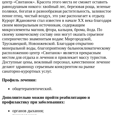
центр «Свитанок». Красота этого места не сможет оставить
равнодушным никого: хвойный лес, березовая роща, зеленые
полянки, богатая и разнообразная растительность, заливистое
пение птиц, чистый воздух, это уже располагает к отдыху.
Курорт Ждановичи стал известен в начале ХХ века благодаря
своим минеральным источникам, содержащим
микроэлементы магния, фтора, кальция, брома, йода. По
своему химическому составу они могут оказать серьезное
соперничество знаменитым водам: Миргородской,
Трускавецкой, Новоижевской. Благодаря открытию
минеральной воды, благоприятному бальнеоклиматическому
расположению центр «Свитанок» является прекрасным
местом для отдыха и лечения и привлекает массу туристов.
Доступные цены, вежливый персонал, качественное лечение
делают здравницу серьезным конкурентом на рынке
санаторно-курортных услуг.
Профиль лечения:
общетерапевтический.
Дополнительно можно пройти реабилитацию и
профилактику при заболеваниях:
органов дыхания;