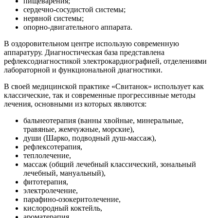
пищеварения;
сердечно-сосудистой системы;
нервной системы;
опорно-двигательного аппарата.
В оздоровительном центре использую современную
аппаратуру. Диагностическая база представлена
рефлексодиагностикой электрокардиографией, отделениями
лабораторной и функциональной диагностики.
В своей медицинской практике «Свитанок» использует как
классические, так и современные прогрессивные методы
лечения, основными из которых являются:
бальнеотерапия (ванны хвойные, минеральные,
травяные, жемчужные, морские),
души (Шарко, подводный душ-массаж),
рефлексотерапия,
теплолечение,
массаж (общий лечебный классический, зональный
лечебный, мануальный),
фитотерапия,
электролечение,
парафино-озокеритолечение,
кислородный коктейль,
ароматерапия,