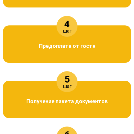
4
шаг
Предоплата от гостя
5
шаг
Получение пакета документов