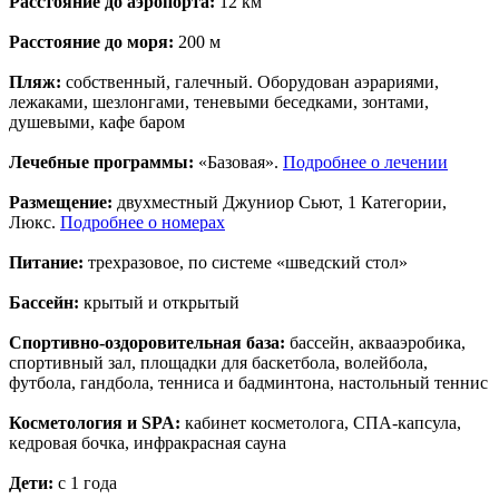
Расстояние до аэропорта:
12 км
Расстояние до моря:
200 м
Пляж:
собственный, галечный. Оборудован аэрариями,
лежаками, шезлонгами, теневыми беседками, зонтами,
душевыми, кафе баром
Лечебные программы:
«Базовая».
Подробнее о лечении
Размещение:
двухместный Джуниор Сьют, 1 Категории,
Люкс.
Подробнее о номерах
Питание:
трехразовое, по системе «шведский стол»
Бассейн:
крытый и открытый
Спортивно-оздоровительная база:
бассейн, аквааэробика,
спортивный зал, площадки для баскетбола, волейбола,
футбола, гандбола, тенниса и бадминтона, настольный теннис
Косметология и SPA:
кабинет косметолога, СПА-капсула,
кедровая бочка, инфракрасная сауна
Дети:
с 1 года