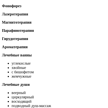
Фонофорез
Лазеротерапия
Магнитотерапия
Парафинотерапия
Гирудотерапия
Ароматерапия
Лечебные ванны
углекислые
хвойные
с бишофитом
жемчужные
Лечебные души
веерный
циркулярный
восходящий
подводный душ-массаж