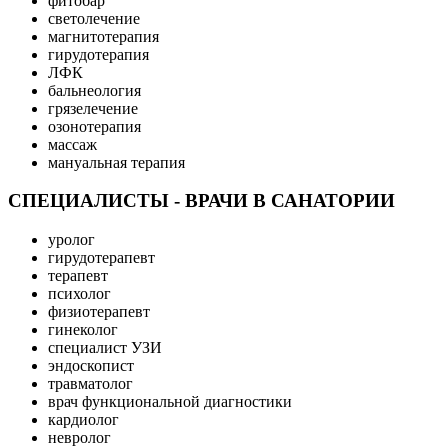
фитобар
светолечение
магнитотерапия
гирудотерапия
ЛФК
бальнеология
грязелечение
озонотерапия
массаж
мануальная терапия
СПЕЦИАЛИСТЫ - ВРАЧИ В САНАТОРИИ
уролог
гирудотерапевт
терапевт
психолог
физиотерапевт
гинеколог
специалист УЗИ
эндоскопист
травматолог
врач функциональной диагностики
кардиолог
невролог