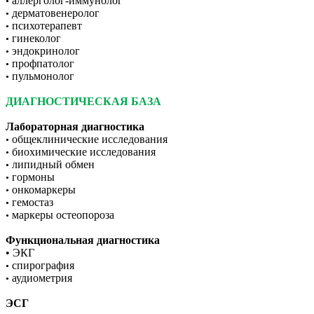
аллерголог-иммунолог
•
дерматовенеролог
•
психотерапевт
•
гинеколог
•
эндокринолог
•
профпатолог
•
пульмонолог
•
ДИАГНОСТИЧЕСКАЯ БАЗА
Лабораторная диагностика
общеклинические исследования
•
биохимические исследования
•
липидный обмен
•
гормоны
•
онкомаркеры
•
гемостаз
•
маркеры остеопороза
•
Функциональная диагностика
• ЭКГ
спирография
•
аудиометрия
•
ЭСГ