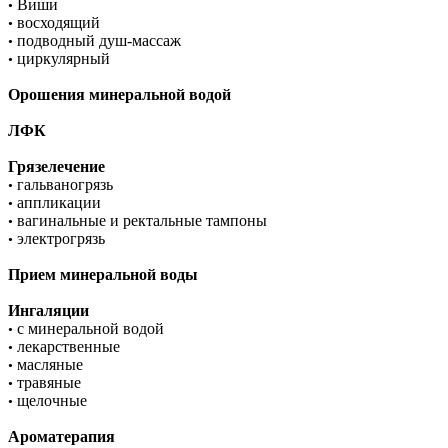
Виши
•
восходящий
•
подводный душ-массаж
•
циркулярный
•
Орошения минеральной водой
ЛФК
Грязелечение
гальваногрязь
•
аппликации
•
вагинальные и ректальные тампоны
•
электрогрязь
•
Прием минеральной воды
Ингаляции
с минеральной водой
•
лекарственные
•
масляные
•
травяные
•
щелочные
•
Ароматерапия