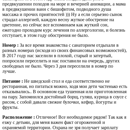
предвкушении походов на море и вечерней анимации, а мама
в предвкушении ванн с бишофитом, подводного душа
массажа и прочих приятностей ))) Ну а если серьезно сынок
страдал аллергией, каждую весну жуткое обострение на
цветение, но сейчас все вспоминаем как жуткий сон,
ежегодно проходим курс лечения по аллергологии, и болезнь
отступает, в этом году обострения не было.
Номер :
За все время знакомства с санаторием отдыхали в
разных номерах (исходя из своих финансовых возможностей),
В 2017 году нас заселили в плохой, старый и затертый,
попросили переселить и нас поставили на очередь, других
свободных не было. Через 3 дня переселили в номер по
лучше.
Питание :
Не шведский стол и еда соответственно не
ресторанная, но питаться можно, ходя мои дети частенько есть
отказывались.. В основном еда тушенная или приготовленная
на пару. Запомнился достойный борщ, гуляш, курица в соусе с
рисом, с собой давали свежие булочки, кефир, йогурты и
фрукты.
Расположение :
Отличное! Все необходимое рядом! Так как я
езжу с детьми, для меня важен факт огороженной и
охраняемой территории. Охрана не зря получает зарплату