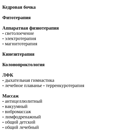
Кедровая бочка
Фитотерапия
Аппаратная физиотерапия
светолоечение
•
электротерапия
•
магнитотерапия
•
Кинезитерапия
Колонопроктология
ЛФК
дыхательная гимнастика
•
лечебное плаванье
терренкуротерапия
•
•
Массаж
антицеллюлитный
•
вакуумный
•
вибромассаж
•
лимфодренажный
•
общий детский
•
общий лечебный
•