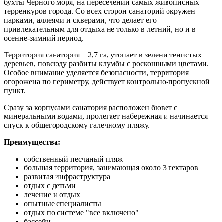
бухты Черного моря, на пересечении самых живописных
терренкуров города. Со всех сторон санаторий окружен
парками, аллеями и скверами, что делает его
привлекательным для отдыха не только в летний, но и в
осенне-зимний период.
Территория санатория – 2,7 га, утопает в зелени тенистых
деревьев, повсюду разбиты клумбы с роскошными цветами.
Особое внимание уделяется безопасности, территория
огорожена по периметру, действует контрольно-пропускной
пункт.
Сразу за корпусами санатория расположен бювет с
минеральными водами, пролегает набережная и начинается
спуск к общегородскому галечному пляжу.
Преимущества:
собственный песчаный пляж
большая территория, занимающая около 3 гектаров
развитая инфраструктура
отдых с детьми
лечение и отдых
опытные специалисты
отдых по системе "все включено"
бассейн