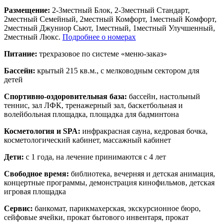
Размещение:
2-3местный Блок, 2-3местный Стандарт,
2местный Семейный, 2местный Комфорт, 1местный Комфорт,
2местный Джуниор Сьют, 1местный, 1местный Улучшенный,
2местный Люкс.
Подробнее о номерах
Питание:
трехразовое по системе «меню-заказ»
Бассейн:
крытый 215 кв.м., с мелководным сектором для
детей
Спортивно-оздоровительная база:
бассейн, настольный
теннис, зал ЛФК, тренажерный зал, баскетбольная и
волейбольная площадка, площадка для бадминтона
Косметология и SPA:
инфракрасная сауна, кедровая бочка,
косметологический кабинет, массажный кабинет
Дети:
с 1 года, на лечение принимаются с 4 лет
Свободное время:
библиотека, вечерняя и детская анимация,
концертные программы, демонстрация кинофильмов, детская
игровая площадка
Сервис:
банкомат, парикмахерская, экскурсионное бюро,
сейфовые ячейки, прокат бытового инвентаря, прокат