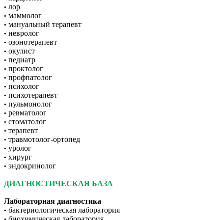
лор
•
маммолог
•
мануальный терапевт
•
невролог
•
озонотерапевт
•
окулист
•
педиатр
•
проктолог
•
профпатолог
•
психолог
•
психотерапевт
•
пульмонолог
•
ревматолог
•
стоматолог
•
терапевт
•
травмотолог-ортопед
•
уролог
•
хирург
•
эндокринолог
•
ДИАГНОСТИЧЕСКАЯ БАЗА
Лабораторная диагностика
бактериологическая лаборатория
•
биохимическая лаборатория
•