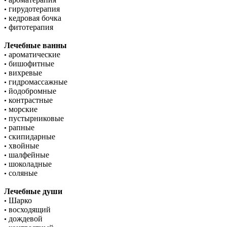
•
гирудотерапия
•
кедровая бочка
•
фитотерапия
•
Лечебные ванны
ароматические
•
бишофитные
•
вихревые
•
гидромассажные
•
йодобромные
•
контрастные
•
морские
•
пустырниковые
•
рапные
•
скипидарные
•
хвойные
•
шалфейные
•
шоколадные
•
соляные
•
Лечебные души
Шарко
•
восходящий
•
дождевой
•