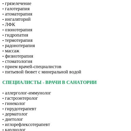
грязелечение
•
галотерапия
•
атоматерапия
•
ингаляторий
•
ЛФК
•
озонотерапия
•
гидропатия
•
термотерапия
•
радонотерапия
•
массаж
•
физиотерапия
•
стоматология
•
прием врачей-специалистов
•
питьевой бювет с минеральной водой
•
СПЕЦИАЛИСТЫ - ВРАЧИ В САНАТОРИИ
аллерголог-иммунолог
•
гастроэнтеролог
•
гинеколог
•
гирудотерапевт
•
дерматолог
•
диетолог
•
иглорефлексотерапевт
•
кардиолог
•