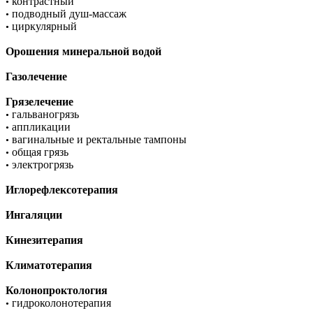
контрастный
•
подводный душ-массаж
•
циркулярный
•
Орошения минеральной водой
Газолечение
Грязелечение
гальваногрязь
•
аппликации
•
вагинальные и ректальные тампоны
•
общая грязь
•
электрогрязь
•
Иглорефлексотерапия
Ингаляции
Кинезитерапия
Климатотерапия
Колонопроктология
гидроколонотерапия
•