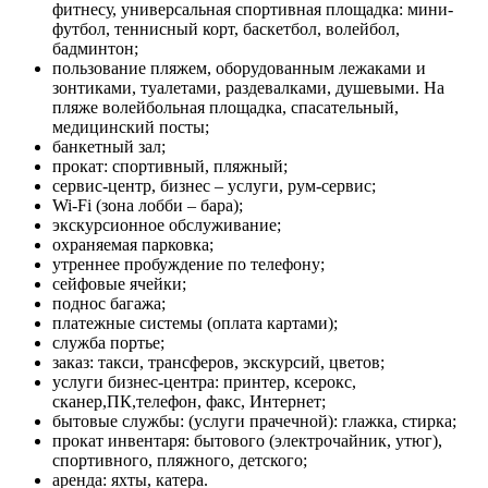
фитнесу, универсальная спортивная площадка: мини-
футбол, теннисный корт, баскетбол, волейбол,
бадминтон;
пользование пляжем, оборудованным лежаками и
зонтиками, туалетами, раздевалками, душевыми. На
пляже волейбольная площадка, спасательный,
медицинский посты;
банкетный зал;
прокат: спортивный, пляжный;
сервис-центр, бизнес – услуги, рум-сервис;
Wi-Fi (зона лобби – бара);
экскурсионное обслуживание;
охраняемая парковка;
утреннее пробуждение по телефону;
сейфовые ячейки;
поднос багажа;
платежные системы (оплата картами);
служба портье;
заказ: такси, трансферов, экскурсий, цветов;
услуги бизнес-центра: принтер, ксерокс,
сканер,ПК,телефон, факс, Интернет;
бытовые службы: (услуги прачечной): глажка, стирка;
прокат инвентаря: бытового (электрочайник, утюг),
спортивного, пляжного, детского;
аренда: яхты, катера.