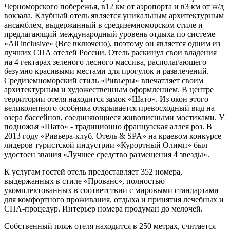
Черноморского побережья, в12 км от аэропорта и в3 км от ж/д
вокзала. Клубный отель является уникальным архитектурным
ансамблем, выдержанный в средиземноморском стиле и
предлагающий международный уровень отдыха по системе
«All inclusive» (Все включено), поэтому он является одним из
лучших СПА отелей России. Отель раскинул свои владения
на 4 гектарах зеленого лесного массива, располагающего
безумно красивыми местами для прогулок и развлечений.
Средиземноморский стиль «Ривьеры» впечатляет своим
архитектурным и художественным оформлением. В центре
территории отеля находится замок «Шато». Из окон этого
великолепного особняка открывается превосходный вид на
озера бассейнов, соединяющиеся живописными мостиками. У
подножья «Шато» - традиционно французская аллея роз. В
2013 году «Ривьера-клуб. Отель & SPA» на краевом конкурсе
лидеров туристской индустрии «Курортный Олимп» был
удостоен звания «Лучшее средство размещения 4 звезды».
К услугам гостей отель предоставляет 352 номера,
выдержанных в стиле «Прованс», полностью
укомплектованных в соответствии с мировыми стандартами
для комфортного проживания, отдыха и принятия лечебных и
СПА-процедур. Интерьер номера продуман до мелочей.
Собственный пляж отеля находится в 250 метрах, считается