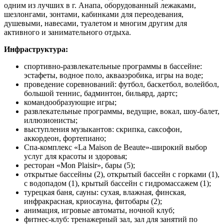
одним из лучших в г. Анапа, оборудованный лежаками,
шезлонгами, зонтами, кабинками для переодевания,
душевыми, навесами, туалетом и многим другим для
активного и занимательного отдыха.
Инфраструктура:
спортивно-развлекательные программы в бассейне:
эстафеты, водное поло, аквааэробика, игры на воде;
проведение соревнований: футбол, баскетбол, волейбол,
большой теннис, бадминтон, бильярд, дартс;
командообразующие игры;
развлекательные программы, ведущие, вокал, шоу-балет,
иллюзионисты;
выступления музыкантов: скрипка, саксофон,
аккордеон, фортепиано;
Спа-комплекс «La Maison de Beaute»-широкий выбор
услуг для красоты и здоровья;
ресторан «Mon Plaisir», бары (5);
открытые бассейны (2), открытый бассейн с горками (1),
с водопадом (1), крытый бассейн с гидромассажем (1);
турецкая баня, сауны: сухая, влажная, финская,
инфракрасная, криосауна, фитобары (2);
анимация, игровые автоматы, ночной клуб;
фитнес-клуб: тренажерный зал, зал для занятий по