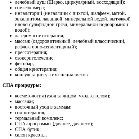
лечебный душ (Шарко, циркулярный, восходящий);
спелеокамера;
ингаляторий (ингаляции с пихтой, шалфеем, мятой,
эвкалиптом, лавандой, минеральной водой, вытяжкой
илово-сульфидной грязи, минеральной йодобромной
водой);
лазеромагнитотерапия;
массаж (оздоровительный, лечебный классический,
рефлекторно-сегментарный);
прессотерапия;
озокеритолечение;
фитобар;
общая криотерапия;
консультации узких специалистов.
СПА процедуры:
косметология (уход за лицом, уход за телом);
массажи;
восточный уход в хаммам;
гидротерапия;
термальный комплекс;
СПА-программы (для нее, для него);
СПА-бутик;
салон красоты.