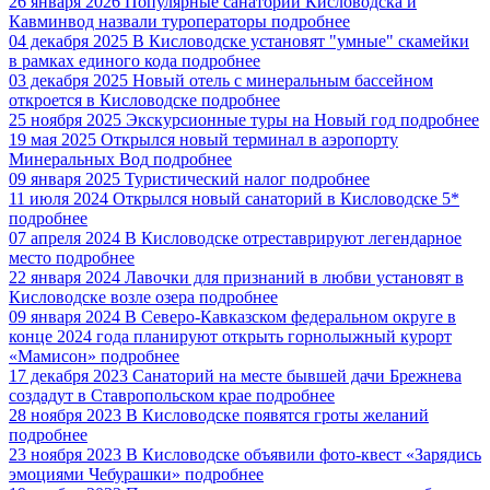
26 января 2026
Популярные санатории Кисловодска и
Кавминвод назвали туроператоры
подробнее
04 декабря 2025
В Кисловодске установят "умные" скамейки
в рамках единого кода
подробнее
03 декабря 2025
Новый отель с минеральным бассейном
откроется в Кисловодске
подробнее
25 ноября 2025
Экскурсионные туры на Новый год
подробнее
19 мая 2025
Открылся новый терминал в аэропорту
Минеральных Вод
подробнее
09 января 2025
Туристический налог
подробнее
11 июля 2024
Открылся новый санаторий в Кисловодске 5*
подробнее
07 апреля 2024
В Кисловодске отреставрируют легендарное
место
подробнее
22 января 2024
Лавочки для признаний в любви установят в
Кисловодске возле озера
подробнее
09 января 2024
В Северо-Кавказском федеральном округе в
конце 2024 года планируют открыть горнолыжный курорт
«Мамисон»
подробнее
17 декабря 2023
Санаторий на месте бывшей дачи Брежнева
создадут в Ставропольском крае
подробнее
28 ноября 2023
В Кисловодске появятся гроты желаний
подробнее
23 ноября 2023
В Кисловодске объявили фото-квест «Зарядись
эмоциями Чебурашки»
подробнее