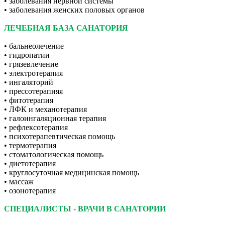
• заболевания нервной системы
• заболевания женских половых органов
ЛЕЧЕБНАЯ БАЗА САНАТОРИЯ
• бальнеолечение
• гидропатии
• грязевлечение
• электротерапия
• ингаляторий
• прессотерапияя
• фитотерапия
• ЛФК и механотерапия
• галоингаляционная терапия
• рефлексотерапия
• психотерапевтическая помощь
• термотерапия
• стоматологическая помощь
• диетотерапия
• круглосуточная медицинская помощь
• массаж
• озонотерапия
СПЕЦИАЛИСТЫ - ВРАЧИ В САНАТОРИИ