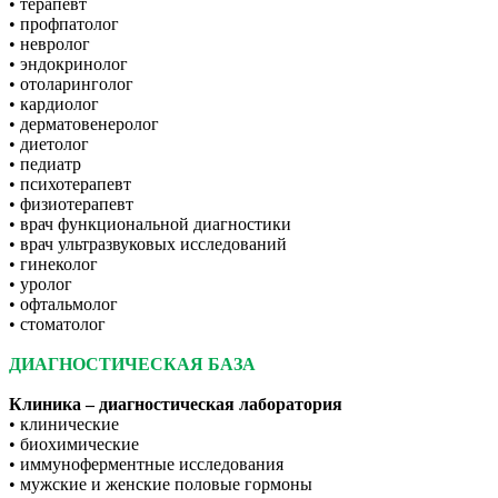
• терапевт
• профпатолог
• невролог
• эндокринолог
• отоларинголог
• кардиолог
• дерматовенеролог
• диетолог
• педиатр
• психотерапевт
• физиотерапевт
• врач функциональной диагностики
• врач ультразвуковых исследований
• гинеколог
• уролог
• офтальмолог
• стоматолог
ДИАГНОСТИЧЕСКАЯ БАЗА
Клиника – диагностическая лаборатория
• клинические
• биохимические
• иммуноферментные исследования
• мужские и женские половые гормоны