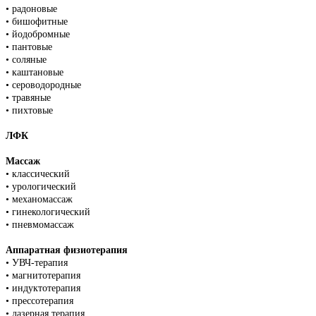
• радоновые
• бишофитные
• йодобромные
• пантовые
• соляные
• каштановые
• сероводородные
• травяные
• пихтовые
ЛФК
Массаж
• классический
• урологический
• механомассаж
• гинекологический
• пневмомассаж
Аппаратная физиотерапия
• УВЧ-терапия
• магнитотерапия
• индуктотерапия
• прессотерапия
• лазерная терапия