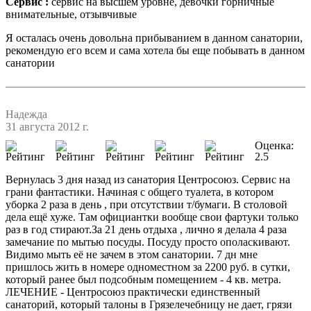
Сервис :
сервис на высшем уровне, девочки горничные
внимательные, отзывчивые
Я осталась очень довольна прибыванием в данном санатории,
рекомендую его всем и сама хотела бы еще побывать в данном
санатории
Надежда
31 августа 2012 г.
Оценка:
2.5
Вернулась 3 дня назад из санатория Центросоюз. Сервис на
грани фантастики. Начиная с общего туалета, в котором
уборка 2 раза в день , при отсутствии т/бумаги. В столовой
дела ещё хуже. Там официантки вообще свои фартуки только
раз в год стирают.За 21 день отдыха , лично я делала 4 раза
замечание по мытью посуды. Посуду просто ополаскивают.
Видимо мыть её не зачем в этом санатории. 7 дн мне
пришлось жить в номере одноместном за 2200 руб. в сутки,
который ранее был подсобным помещением - 4 кв. метра.
ЛЕЧЕНИЕ - Центросоюз практически единственный
санаторий, который талоны в Грязелечебницу не дает, грязи