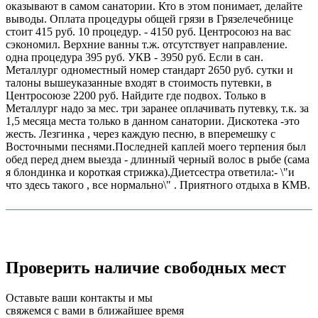
оказывают в самом санатории. Кто в этом понимает, делайте
выводы. Оплата процедуры общей грязи в Грязелечебнице
стоит 415 руб. 10 процедур. - 4150 руб. Центросоюз на вас
сэкономил. Верхние ванны т.ж. отсутствует направление.
одна процедура 395 руб. УКВ - 3950 руб. Если в сан.
Металлург одноместный номер стандарт 2650 руб. сутки и
талоны вышеуказанные входят в стоимость путевки, в
Центросоюзе 2200 руб. Найдите где подвох. Только в
Металлург надо за мес. три заранее оплачивать путевку, т.к. за
1,5 месяца места только в данном санатории. Дискотека -это
жесть. Лезгинка , через каждую песню, в вперемешку с
Восточными песнями.Последней каплей моего терпения был
обед перед днем выезда - длинный черный волос в рыбе (сама
я блондинка и короткая стрижка).Диетсестра ответила:- \"и
что здесь такого , все нормально\" . Приятного отдыха в КМВ.
Проверить наличие свободных мест
Оставьте ваши контакты и мы
свяжемся с вами в ближайшее время