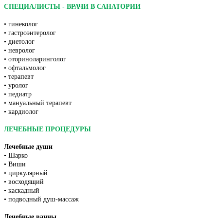
СПЕЦИАЛИСТЫ - ВРАЧИ В САНАТОРИИ
• гинеколог
• гастроэнтеролог
• диетолог
• невролог
• оториноларинголог
• офтальмолог
• терапевт
• уролог
• педиатр
• мануальный терапевт
• кардиолог
ЛЕЧЕБНЫЕ ПРОЦЕДУРЫ
Лечебные души
• Шарко
• Виши
• циркулярный
• восходящий
• каскадный
• подводный душ-массаж
Лечебные ванны