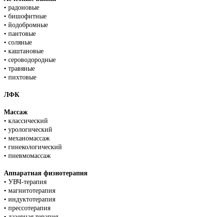
• радоновые
• бишофитные
• йодобромные
• пантовые
• соляные
• каштановые
• сероводородные
• травяные
• пихтовые
ЛФК
Массаж
• классический
• урологический
• механомассаж
• гинекологический
• пневмомассаж
Аппаратная физиотерапия
• УВЧ-терапия
• магнитотерапия
• индуктотерапия
• прессотерапия
• лазерная терапия