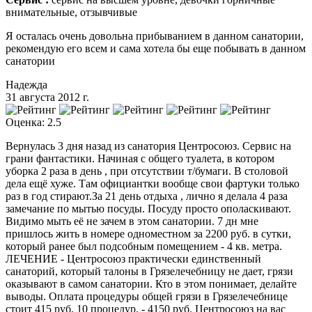
внимательные, отзывчивые
Я осталась очень довольна прибыванием в данном санатории,
рекомендую его всем и сама хотела бы еще побывать в данном
санатории
Надежда
31 августа 2012 г.
Оценка: 2.5
Вернулась 3 дня назад из санатория Центросоюз. Сервис на
грани фантастики. Начиная с общего туалета, в котором
уборка 2 раза в день , при отсутствии т/бумаги. В столовой
дела ещё хуже. Там официантки вообще свои фартуки только
раз в год стирают.За 21 день отдыха , лично я делала 4 раза
замечание по мытью посуды. Посуду просто ополаскивают.
Видимо мыть её не зачем в этом санатории. 7 дн мне
пришлось жить в номере одноместном за 2200 руб. в сутки,
который ранее был подсобным помещением - 4 кв. метра.
ЛЕЧЕНИЕ - Центросоюз практически единственный
санаторий, который талоны в Грязелечебницу не дает, грязи
оказывают в самом санатории. Кто в этом понимает, делайте
выводы. Оплата процедуры общей грязи в Грязелечебнице
стоит 415 руб. 10 процедур. - 4150 руб. Центросоюз на вас