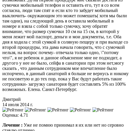
сумочки мобильный телефон и оставить его, тут я со всем
согласна, люди там спят и если кто то забудет мобильный
выключить- окружающим это может помешать( хотя мы были
там одни), на следующий день я оставила мобильный в
номере и взяла с собой только сумочку, хочу обратят
внимание, что размер сумочки 10 см на 15 см, в которой у
меня лежит мой паспорт, деньги и мои документы, т.е. Оба
дня я ходила с этой сумкой в соляную пещеру и при выходе со
второй процедуры, эта дама начала говорить, что с сумочкой
нельзя, на вопрос почему- отвечала только одно, \"потому
что\", я не ребенок и данное объяснение мне не подходит, а
другого у нее не было, сейфа в санатории при этом нет,могу
сказать , что данным сотрудником мое впечатление было
испорчено, в данный санаторий я больше не вернусь и никому
не посоветую и до тех пор, пока у Вас будут работать такие
сотрудники- загрузку санатория будет составлять 5% из 100%
возможных. Елена. Санкт-Петербург.
Дмитрий
14 июля 2014 г.
Оценка: 4.71
Лечение :
Уже не помню принимал я их или нет но серовно
ставлю отлично.