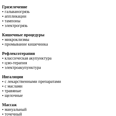
Грязелечение
• гальваногрязь
• аппликации
• тампоны
• электрогрязь
Кишечные процедуры
• микроклизмы
• промывание кишечника
Рефлексотерапия
• классическая акупунктура
• цзю-терапия
• электроакупунктура
Ингаляции
• с лекарственными препаратами
• с маслами
• травяные
• щелочные
Массаж
• мануальный
• точечный