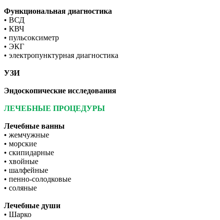
Функциональная диагностика
• ВСД
• КВЧ
• пульсоксиметр
• ЭКГ
• электропунктурная диагностика
УЗИ
Эндоскопические исследования
ЛЕЧЕБНЫЕ ПРОЦЕДУРЫ
Лечебные ванны
• жемчужные
• морские
• скипидарные
• хвойные
• шалфейные
• пенно-солодковые
• соляные
Лечебные души
• Шарко