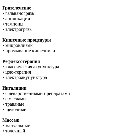
Грязелечение
• гальваногрязь
• аппликации
• тампоны
• электрогрязь
Кишечные процедуры
• микроклизмы
• промывание кишечника
Рефлексотерапия
• классическая акупунктура
• цзю-терапия
• электроакупунктура
Ингаляции
• с лекарственными препаратами
• с маслами
• травяные
• щелочные
Массаж
• мануальный
• точечный