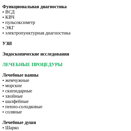
Функциональная диагностика
• ВСД
• КВЧ
• пульсоксиметр
• ЭКГ
• электропунктурная диагностика
УЗИ
Эндоскопические исследования
ЛЕЧЕБНЫЕ ПРОЦЕДУРЫ
Лечебные ванны
• жемчужные
• морские
• скипидарные
• хвойные
• шалфейные
• пенно-солодковые
• соляные
Лечебные души
• Шарко