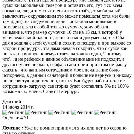
сумочки мобильный телефон и оставить его, тут я со всем
согласна, люди там спят и если кто то забудет мобильный
выключить- окружающим это может помешать( хотя мы были
там одни), на следующий день я оставила мобильный в
номере и взяла с собой только сумочку, хочу обратят
внимание, что размер сумочки 10 см на 15 см, в которой у
меня лежит мой паспорт, деньги и мои документы, т.е. Оба
дня я ходила с этой сумкой в соляную пещеру и при выходе со
второй процедуры, эта дама начала говорить, что с сумочкой
нельзя, на вопрос почему- отвечала только одно, \"потому
что\", я не ребенок и данное объяснение мне не подходит, а
другого у нее не было, сейфа в санатории при этом нет,могу
сказать , что данным сотрудником мое впечатление было
испорчено, в данный санаторий я больше не вернусь и никому
не посоветую и до тех пор, пока у Вас будут работать такие
сотрудники- загрузку санатория будет составлять 5% из 100%
возможных. Елена. Санкт-Петербург.
Дмитрий
14 июля 2014 г.
Оценка: 4.71
Лечение :
Уже не помню принимал я их или нет но серовно
ставлю отлично.