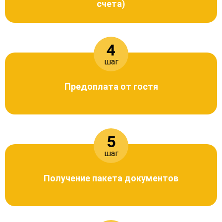
счета)
4
шаг
Предоплата от гостя
5
шаг
Получение пакета документов