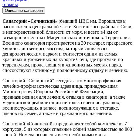
отзывы
Описание санатория
Санаторий «Сочинский»
(бывший ЦВС им. Ворошилова)
расположен в центральной части Хостинского района г. Сочи,
в непосредственной близости от моря, и всего в4 км от
всемирно известных Мацестинских источников. Территория
Военного санатория простирается на 30 гектарах прекрасного
хвойно-лиственного массива, который сливается с
дендрологическим парком и считается одним из самых
красивых и ухоженных на курорте Сочи, где прогулки по
терренкурам, пролегающим в живописных местах парка,
способствуют активному, полноценному отдыху и лечению.
Санаторий "Сочинский" сегодня - это многопрофильная
лечебно-профилактическая здравница, принадлежащая
Министерству Обороны Российской Федерации,
предназначенная для лечения, отдыха в санатории, а также
медицинской реабилитации не только военнослужащих,
военнослужащих в запасе, военнослужащих в отставке,
членов их семей, а также и гражданского населения.
Санаторий «Сочинский» представляет собой комплекс из 7
корпусов, 5 из которых спальные общей вместимостью до 800
гостей. Номера оснащены всем необходимым для