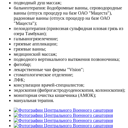
подводный душ массаж;
бальнеотерапия: йодобромные ванны, сероводородные
ванны (отпуск процедур на базе ОАО "Мацеста"),
радоновые ванны (отпуск процедур на базе ОАО
"Мацеста");
пелоидотерапия (привозная сульфидная иловая грязь из
озера Тамбукан);
гальваногрязелечение;
грязевые аппликации;
грязевые ванны;
медицинский массаж;
подводного вертикального вытяжения позвоночника;
фитобар;
лекарственные чаи фирмы "Vision";
стоматологическое отделение;
ЛФК;
консультации врачей-специалистов;
эндоскопия (фиброгастродуоденоскопия, колоноскопия);
мониторная очистка кишечника (АМОК);
мануальная терапия.