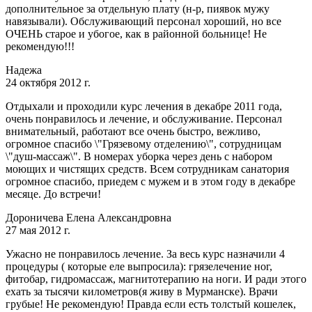
дополнительное за отдельную плату (н-р, пиявок мужу
навязывали). Обслуживающий персонал хороший, но все
ОЧЕНЬ старое и убогое, как в районной больнице! Не
рекомендую!!!
Надежа
24 октября 2012 г.
Отдыхали и проходили курс лечения в декабре 2011 года,
очень понравилось и лечение, и обслуживание. Персонал
внимательный, работают все очень быстро, вежливо,
огромное спасибо \"Грязевому отделению\", сотрудницам
\"душ-массаж\". В номерах уборка через день с набором
моющих и чистящих средств. Всем сотрудникам санатория
огромное спасибо, приедем с мужем и в этом году в декабре
месяце. До встречи!
Дороничева Елена Александровна
27 мая 2012 г.
Ужасно не понравилось лечение. За весь курс назначили 4
процедуры ( которые еле выпросила): грязелечение ног,
фитобар, гидромассаж, магнитотерапию на ноги. И ради этого
ехать за тысячи километров(я живу в Мурманске). Врачи
грубые! Не рекомендую! Правда если есть толстый кошелек,