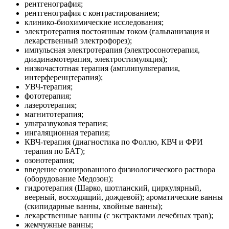
рентгенография;
рентгенография с контрастированием;
клинико-биохимические исследования;
электротерапия постоянным током (гальванизация и
лекарственный электрофорез);
импульсная электротерапия (электросонотерапия,
диадинамотерапия, электростимуляция);
низкочастотная терапия (амплипультерапия,
интерференцтерапия);
УВЧ-терапия;
фототерапия;
лазеротерапия;
магнитотерапия;
ультразвуковая терапия;
ингаляционная терапия;
КВЧ-терапия (диагностика по Фоллю, КВЧ и ФРИ
терапия по БАТ);
озонотерапия;
введение озонированного физиологического раствора
(оборудование Медозон);
гидротерапия (Шарко, шотланский, циркулярный,
веерный, восходящий, дождевой); ароматические ванны
(скипидарные ванны, хвойные ванны);
лекарственные ванны (с экстрактами лечебных трав);
жемчужные ванны;