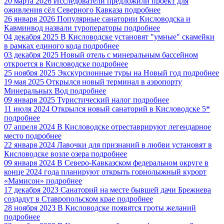
20 марта 2026
Исследователи предложили проект для
оживления сёл Северного Кавказа
подробнее
26 января 2026
Популярные санатории Кисловодска и
Кавминвод назвали туроператоры
подробнее
04 декабря 2025
В Кисловодске установят "умные" скамейки
в рамках единого кода
подробнее
03 декабря 2025
Новый отель с минеральным бассейном
откроется в Кисловодске
подробнее
25 ноября 2025
Экскурсионные туры на Новый год
подробнее
19 мая 2025
Открылся новый терминал в аэропорту
Минеральных Вод
подробнее
09 января 2025
Туристический налог
подробнее
11 июля 2024
Открылся новый санаторий в Кисловодске 5*
подробнее
07 апреля 2024
В Кисловодске отреставрируют легендарное
место
подробнее
22 января 2024
Лавочки для признаний в любви установят в
Кисловодске возле озера
подробнее
09 января 2024
В Северо-Кавказском федеральном округе в
конце 2024 года планируют открыть горнолыжный курорт
«Мамисон»
подробнее
17 декабря 2023
Санаторий на месте бывшей дачи Брежнева
создадут в Ставропольском крае
подробнее
28 ноября 2023
В Кисловодске появятся гроты желаний
подробнее