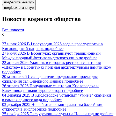
подберите мне тур
подберите мне тур
Новости
водяного общества
Все новости
27 июля 2026
В I полугодии 2026 года вырос турпоток в
Кисловодский нацпарк
подробнее
27 июля 2026
В Ессентуках организуют традиционный
Международный фестиваль детского кино
подробнее
22 апреля 2026
Ужинать в истории: ресторан санатория
«Шахтер» в Ессентуках признан архитектурным памятником
подробнее
20 марта 2026
Исследователи предложили проект для
оживления сёл Северного Кавказа
подробнее
26 января 2026
Популярные санатории Кисловодска и
Кавминвод назвали туроператоры
подробнее
04 декабря 2025
В Кисловодске установят "умные" скамейки
в рамках единого кода
подробнее
03 декабря 2025
Новый отель с минеральным бассейном
откроется в Кисловодске
подробнее
25 ноября 2025
Экскурсионные туры на Новый год
подробнее