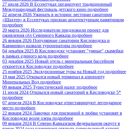
27 июля 2026
В Ессентуках организуют традиционный
Международный фестиваль детского кино
подробнее
22 апреля 2026
Ужинать в истории: ресторан санатория
«Шахтер» в Ессентуках признан архитектурным памятником
подробнее
20 марта 2026
Исследователи предложили проект для
оживления сёл Северного Кавказа
подробнее
26 января 2026
Популярные санатории Кисловодска и
Кавминвод назвали туроператоры
подробнее
04 декабря 2025
В Кисловодске установят "умные" скамейки
в рамках единого кода
подробнее
03 декабря 2025
Новый отель с минеральным бассейном
откроется в Кисловодске
подробнее
25 ноября 2025
Экскурсионные туры на Новый год
подробнее
19 мая 2025
Открылся новый терминал в аэропорту
Минеральных Вод
подробнее
09 января 2025
Туристический налог
подробнее
11 июля 2024
Открылся новый санаторий в Кисловодске 5*
подробнее
07 апреля 2024
В Кисловодске отреставрируют легендарное
место
подробнее
22 января 2024
Лавочки для признаний в любви установят в
Кисловодске возле озера
подробнее
09 января 2024
В Северо-Кавказском федеральном округе в
конце 2024 года планируют открыть горнолыжный курорт