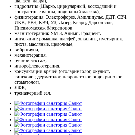
шалфей, лавра),
гидропатия (Шарко, циркулярный, восходящий и
контрастные ванны, подводный массаж),
физиотерапия: Электрофорез, Амплипульс, ДДТ, СВЧ,
ИКВ, УВЧ, КВЧ, УЗ, Лазер, Кварц, Дарсонваль,
Пневмомассаж б/перепонок,
магнитотерапия: УМ-8, Алимп, Градиент.
ингаляции: ромашка, шалфей, эвкалипт, пустырник,
пихта, масляные, щелочные,
вибросауна,
механотерапия,
ручной массаж,
иглорефлексотерапия,
консультации врачей (отоларинголог, окулист,
гинеколог, дерматолог, невропатолог, эндокринолог,
стоматолог),
ЛФК,
тренажерный зал.