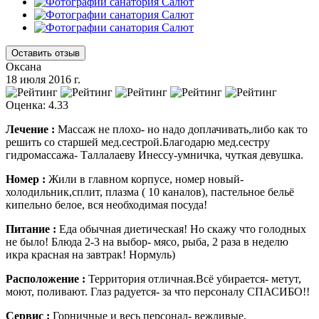
Оставить отзыв
Оксана
18 июля 2016 г.
Оценка: 4.33
Лечение :
Массаж не плохо- но надо доплачивать,либо как то
решить со старшей мед.сестрой.Благодарю мед.сестру
гидромассажа- Таллалаеву Инессу-умничка, чуткая девушка.
Номер :
Жили в главном корпусе, номер новый-
холодильник,сплит, плазма ( 10 каналов), пастельное бельё
кипельно белое, вся необходимая посуда!
Питание :
Еда обычная диетическая! Но скажу что голодных
не было! Блюда 2-3 на выбор- мясо, рыба, 2 раза в неделю
икра красная на завтрак! Нормуль)
Расположение :
Территория отличная.Всё убирается- метут,
моют, поливают. Глаз радуется- за что персоналу СПАСИБО!!
Сервис :
Горничные и весь персонал- вежливые,