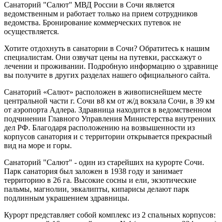
Санаторий "Салют" МВД России в Сочи является
ведомственным и работает только на прием сотрудников
ведомства. Бронирование коммерческих путевок не
осуществляется.
Хотите отдохнуть в санатории в Сочи? Обратитесь к нашим
специалистам. Они озвучат цены на путевки, расскажут о
лечении и проживании. Подробную информацию о здравнице
вы получите в других разделах нашего официального сайта.
Санаторий «Салют» расположен в живописнейшем месте
центральной части г. Сочи в8 км от ж/д вокзала Сочи, в 39 км
от аэропорта Адлера. Здравница находится в ведомственном
подчинении Главного Управления Министерства внутренних
дел РФ. Благодаря расположению на возвышенности из
корпусов санатория и с территории открывается прекрасный
вид на море и горы.
Санаторий "Салют" - один из старейших на курорте Сочи.
Парк санатория был заложен в 1938 году и занимает
территорию в 26 га. Высокие сосны и ели, экзотические
пальмы, магнолии, эвкалипты, кипарисы делают парк
подлинным украшением здравницы.
Курорт представляет собой комплекс из 2 спальных корпусов: