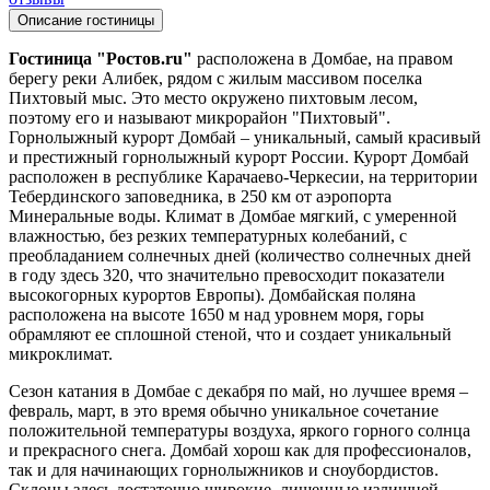
Описание гостиницы
Гостиница "Ростов.ru"
расположена в Домбае, на правом
берегу реки Алибек, рядом с жилым массивом поселка
Пихтовый мыс. Это место окружено пихтовым лесом,
поэтому его и называют микрорайон "Пихтовый".
Горнолыжный курорт Домбай – уникальный, самый красивый
и престижный горнолыжный курорт России. Курорт Домбай
расположен в республике Карачаево-Черкесии, на территории
Тебердинского заповедника, в 250 км от аэропорта
Минеральные воды. Климат в Домбае мягкий, с умеренной
влажностью, без резких температурных колебаний, с
преобладанием солнечных дней (количество солнечных дней
в году здесь 320, что значительно превосходит показатели
высокогорных курортов Европы). Домбайская поляна
расположена на высоте 1650 м над уровнем моря, горы
обрамляют ее сплошной стеной, что и создает уникальный
микроклимат.
Сезон катания в Домбае с декабря по май, но лучшее время –
февраль, март, в это время обычно уникальное сочетание
положительной температуры воздуха, яркого горного солнца
и прекрасного снега. Домбай хорош как для профессионалов,
так и для начинающих горнолыжников и сноубордистов.
Склоны здесь достаточно широкие, лишенные излишней