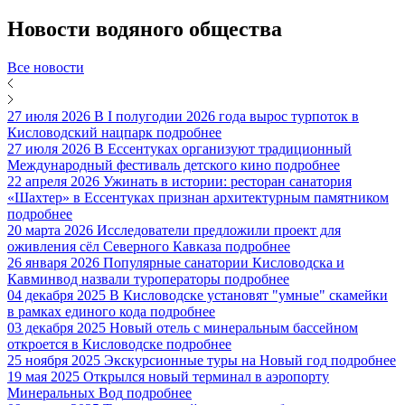
Новости
водяного общества
Все новости
27 июля 2026
В I полугодии 2026 года вырос турпоток в
Кисловодский нацпарк
подробнее
27 июля 2026
В Ессентуках организуют традиционный
Международный фестиваль детского кино
подробнее
22 апреля 2026
Ужинать в истории: ресторан санатория
«Шахтер» в Ессентуках признан архитектурным памятником
подробнее
20 марта 2026
Исследователи предложили проект для
оживления сёл Северного Кавказа
подробнее
26 января 2026
Популярные санатории Кисловодска и
Кавминвод назвали туроператоры
подробнее
04 декабря 2025
В Кисловодске установят "умные" скамейки
в рамках единого кода
подробнее
03 декабря 2025
Новый отель с минеральным бассейном
откроется в Кисловодске
подробнее
25 ноября 2025
Экскурсионные туры на Новый год
подробнее
19 мая 2025
Открылся новый терминал в аэропорту
Минеральных Вод
подробнее