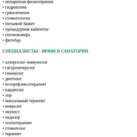
• аппаратная физиотерапия
• гидропатия
• грязелечение
• стоматология
• питьевой бювет
• процедурные кабинеты
• спелеокамера
• фитобар
СПЕЦИАЛИСТЫ - ВРАЧИ В САНАТОРИИ
• аллерголог-иммунолог
• гастроэнтеролог
• гинеколог
• диетолог
• иглорефлексотерапевт
• кардиолог
• лор
• мануальный терапевт
• невролог
• окулист
• педиатр
• психотерапевт
• стоматолог
• терапевт