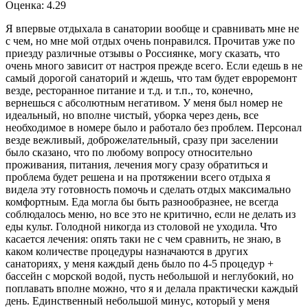
Оценка: 4.29
Я впервые отдыхала в санатории вообще и сравнивать мне не
с чем, но мне мой отдых очень понравился. Прочитав уже по
приезду различные отзывы о Россиянке, могу сказать, что
очень много зависит от настроя прежде всего. Если едешь в не
самый дорогой санаторий и ждешь, что там будет евроремонт
везде, ресторанное питание и т.д. и т.п., то, конечно,
вернешься с абсолютным негативом. У меня был номер не
идеальный, но вполне чистый, уборка через день, все
необходимое в номере было и работало без проблем. Персонал
везде вежливый, доброжелательный, сразу при заселении
было сказано, что по любому вопросу относительно
проживания, питания, лечения могу сразу обратиться и
проблема будет решена и на протяжении всего отдыха я
видела эту готовность помочь и сделать отдых максимально
комфортным. Еда могла бы быть разнообразнее, не всегда
соблюдалось меню, но все это не критично, если не делать из
еды культ. Голодной никогда из столовой не уходила. Что
касается лечения: опять таки не с чем сравнить, не знаю, в
каком количестве процедуры назначаются в других
санаториях, у меня каждый день было по 4-5 процедур +
бассейн с морской водой, пусть небольшой и неглубокий, но
поплавать вполне можно, что я и делала практически каждый
день. Единственный небольшой минус, который у меня