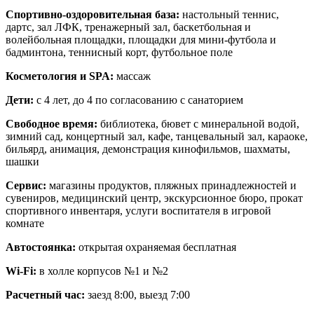
Спортивно-оздоровительная база:
настольный теннис,
дартс, зал ЛФК, тренажерный зал, баскетбольная и
волейбольная площадки, площадки для мини-футбола и
бадминтона, теннисный корт, футбольное поле
Косметология и SPA:
массаж
Дети:
с 4 лет, до 4 по согласованию с санаторием
Свободное время:
библиотека, бювет с минеральной водой,
зимний сад, концертный зал, кафе, танцевальный зал, караоке,
бильярд, анимация, демонстрация кинофильмов, шахматы,
шашки
Сервис:
магазины продуктов, пляжных принадлежностей и
сувениров, медицинский центр, экскурсионное бюро, прокат
спортивного инвентаря, услуги воспитателя в игровой
комнате
Автостоянка:
открытая охраняемая бесплатная
Wi-Fi:
в холле корпусов №1 и №2
Расчетный час:
заезд 8:00, выезд 7:00