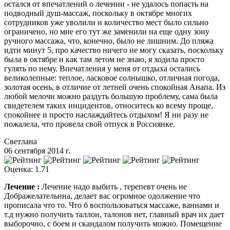
остался от впечатлений о лечении - не удалось попасть на
подводный душ-массаж, поскольку в октябре многих
сотрудников уже уволили и количество мест было сильно
ограничено, но мне его тут же заменили на еще одну зону
ручного массажа, что, конечно, было не лишним. До пляжа
идти минут 5, про качество ничего не могу сказать, поскольку
была в октябре и как там летом не знаю, я ходила просто
гулять по нему. Впечатления у меня от отдыха остались
великолепные: теплое, ласковое солнышко, отличная погода,
золотая осень, в отличие от летней очень спокойная Анапа. Из
любой мелочи можно раздуть большую проблему, сама была
свидетелем таких инцидентов, относитесь ко всему проще,
спокойнее и просто наслаждайтесь отдыхом! Я ни разу не
пожалела, что провела свой отпуск в Россиянке.
Светлана
06 сентября 2014 г.
Оценка: 1.71
Лечение :
Лечение надо выбить , терепевт очень не
Дображелательнна, делает вас огромное одолжение что
прописала что то. Что б воспользоваться массаже, ваннами и
т.д нужно получить таллон, талонов нет, главный врач их дает
выборочно, с боем и скандалом получить можно. Помещение