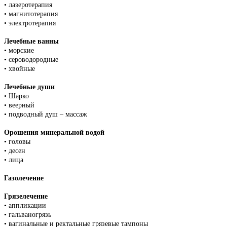
• лазеротерапия
• магнитотерапия
• электротерапия
Лечебные ванны
• морские
• сероводородные
• хвойные
Лечебные души
• Шарко
• веерный
• подводный душ – массаж
Орошения минеральной водой
• головы
• десен
• лица
Газолечение
Грязелечение
• аппликации
• гальваногрязь
• вагинальные и ректальные грязевые тампоны