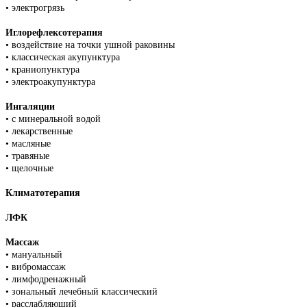
• электрогрязь
Иглорефлексотерапия
• воздействие на точки ушной раковины
• классическая акупунктура
• краниопунктура
• электроакупунктура
Ингаляции
• с минеральной водой
• лекарственные
• масляные
• травяные
• щелочные
Климатотерапия
ЛФК
Массаж
• мануальный
• вибромассаж
• лимфодренажный
• зональный лечебный классический
• расслабляющий