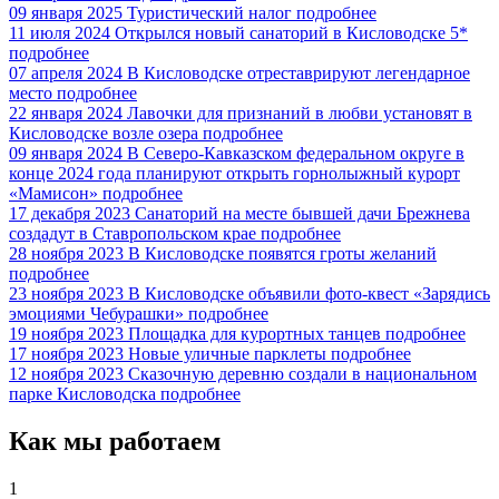
09 января 2025
Туристический налог
подробнее
11 июля 2024
Открылся новый санаторий в Кисловодске 5*
подробнее
07 апреля 2024
В Кисловодске отреставрируют легендарное
место
подробнее
22 января 2024
Лавочки для признаний в любви установят в
Кисловодске возле озера
подробнее
09 января 2024
В Северо-Кавказском федеральном округе в
конце 2024 года планируют открыть горнолыжный курорт
«Мамисон»
подробнее
17 декабря 2023
Санаторий на месте бывшей дачи Брежнева
создадут в Ставропольском крае
подробнее
28 ноября 2023
В Кисловодске появятся гроты желаний
подробнее
23 ноября 2023
В Кисловодске объявили фото-квест «Зарядись
эмоциями Чебурашки»
подробнее
19 ноября 2023
Площадка для курортных танцев
подробнее
17 ноября 2023
Новые уличные парклеты
подробнее
12 ноября 2023
Сказочную деревню создали в национальном
парке Кисловодска
подробнее
Как мы работаем
1