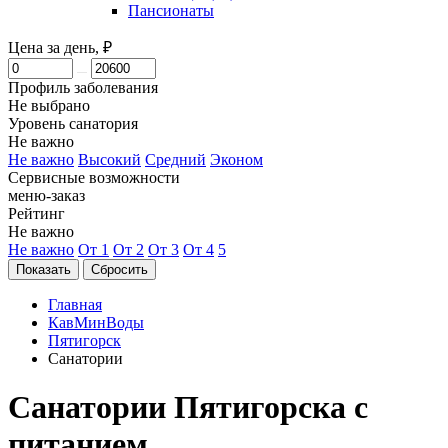
Пансионаты
Цена за день, ₽
Профиль заболевания
Не выбрано
Уровень санатория
Не важно
Не важно
Высокий
Средний
Эконом
Сервисные возможности
меню-заказ
Рейтинг
Не важно
Не важно
От 1
От 2
От 3
От 4
5
Главная
КавМинВоды
Пятигорск
Санатории
Санатории Пятигорска с
питанием