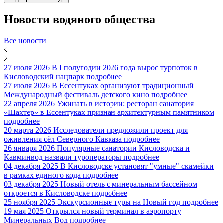
Новости
водяного общества
Все новости
27 июля 2026
В I полугодии 2026 года вырос турпоток в
Кисловодский нацпарк
подробнее
27 июля 2026
В Ессентуках организуют традиционный
Международный фестиваль детского кино
подробнее
22 апреля 2026
Ужинать в истории: ресторан санатория
«Шахтер» в Ессентуках признан архитектурным памятником
подробнее
20 марта 2026
Исследователи предложили проект для
оживления сёл Северного Кавказа
подробнее
26 января 2026
Популярные санатории Кисловодска и
Кавминвод назвали туроператоры
подробнее
04 декабря 2025
В Кисловодске установят "умные" скамейки
в рамках единого кода
подробнее
03 декабря 2025
Новый отель с минеральным бассейном
откроется в Кисловодске
подробнее
25 ноября 2025
Экскурсионные туры на Новый год
подробнее
19 мая 2025
Открылся новый терминал в аэропорту
Минеральных Вод
подробнее