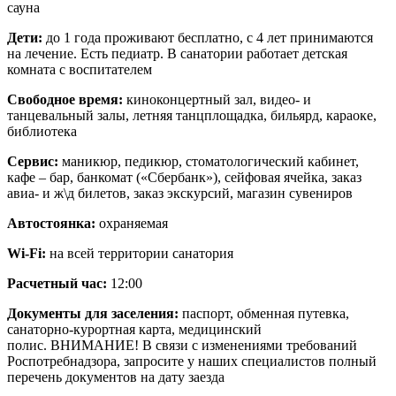
сауна
Дети:
до 1 года проживают бесплатно, с 4 лет принимаются
на лечение. Есть педиатр. В санатории работает детская
комната с воспитателем
Свободное время:
киноконцертный зал, видео- и
танцевальный залы, летняя танцплощадка, бильярд, караоке,
библиотека
Сервис:
маникюр, педикюр, стоматологический кабинет,
кафе – бар, банкомат («Сбербанк»), сейфовая ячейка, заказ
авиа- и ж\д билетов, заказ экскурсий, магазин сувениров
Автостоянка:
охраняемая
Wi-Fi:
на всей территории санатория
Расчетный час:
12:00
Документы для заселения:
паспорт, обменная путевка,
санаторно-курортная карта, медицинский
полис. ВНИМАНИЕ! В связи с изменениями требований
Роспотребнадзора, запросите у наших специалистов полный
перечень документов на дату заезда