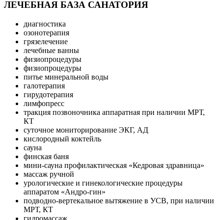
ЛЕЧЕБНАЯ БАЗА САНАТОРИЯ
диагностика
озонотерапия
грязелечение
лечебные ванны
физиопроцедуры
физиопроцедуры
питье минеральной воды
галотерапия
гирудотерапия
лимфопресс
тракция позвоночника аппаратная при наличии МРТ,
КТ
суточное мониторирование ЭКГ, АД
кислородный коктейль
сауна
финская баня
мини-сауна профилактическая «Кедровая здравница»
массаж ручной
урологические и гинекологические процедуры
аппаратом «Андро-гин»
подводно-вертекальное вытяжение в УСВ, при наличии
МРТ, КТ
гидромассаж