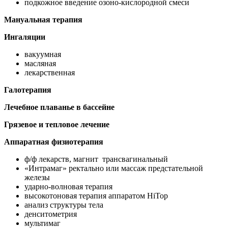
подкожное введение озоно-кислородной смеси
Мануальная терапия
Ингаляции
вакуумная
масляная
лекарственная
Галотерапия
Лечебное плаванье в бассейне
Грязевое и тепловое лечение
Аппаратная физиотерапия
ф/ф лекарств, магнит трансвагинальный
«Интрамаг» ректально или массаж предстательной
железы
ударно-волновая терапия
высокотоновая терапия аппаратом НiTop
анализ структуры тела
денситометрия
мультимаг