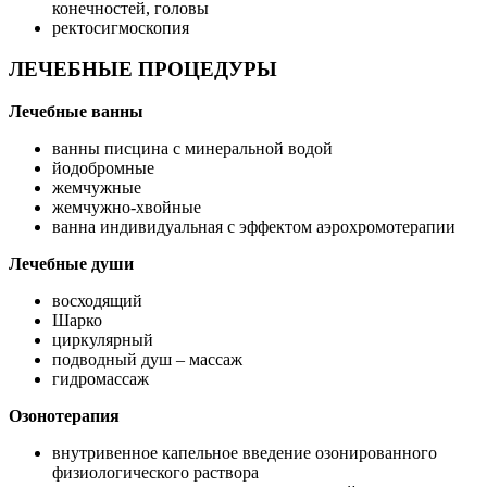
конечностей, головы
ректосигмоскопия
ЛЕЧЕБНЫЕ ПРОЦЕДУРЫ
Лечебные ванны
ванны писцина с минеральной водой
йодобромные
жемчужные
жемчужно-хвойные
ванна индивидуальная с эффектом аэрохромотерапии
Лечебные души
восходящий
Шарко
циркулярный
подводный душ – массаж
гидромассаж
Озонотерапия
внутривенное капельное введение озонированного
физиологического раствора