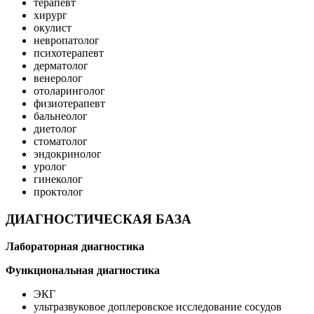
терапевт
хирург
окулист
невропатолог
психотерапевт
дерматолог
венеролог
отоларинголог
физиотерапевт
бальнеолог
диетолог
стоматолог
эндокринолог
уролог
гинеколог
проктолог
ДИАГНОСТИЧЕСКАЯ БАЗА
Лабораторная диагностика
Функциональная диагностика
ЭКГ
ультразвуковое доплеровское исследование сосудов