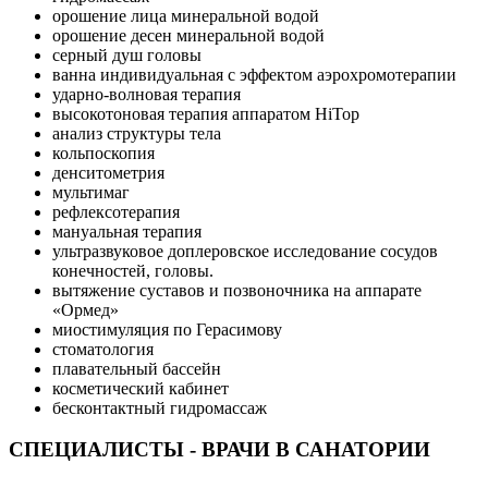
орошение лица минеральной водой
орошение десен минеральной водой
серный душ головы
ванна индивидуальная с эффектом аэрохромотерапии
ударно-волновая терапия
высокотоновая терапия аппаратом НiTop
анализ структуры тела
кольпоскопия
денситометрия
мультимаг
рефлексотерапия
мануальная терапия
ультразвуковое доплеровское исследование сосудов
конечностей, головы.
вытяжение суставов и позвоночника на аппарате
«Ормед»
миостимуляция по Герасимову
стоматология
плавательный бассейн
косметический кабинет
бесконтактный гидромассаж
СПЕЦИАЛИСТЫ - ВРАЧИ В САНАТОРИИ