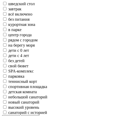
шведский стол
завтрак
всё включено
без питания
курортная зона
в парке
центр города
рядом с городом
на берегу моря
дети с 0 лет
дети с 4 лет
без детей
свой бювет
SPA-комплекс
парковка
теннисный корт
спортивная площадка
детская комната
небольшой санаторий
новый санаторий
высокий уровень
санаторий с историей