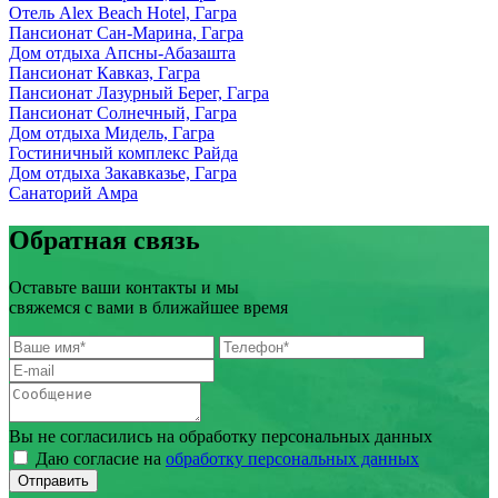
Отель Alex Beach Hotel, Гагра
Пансионат Сан-Марина, Гагра
Дом отдыха Апсны-Абазашта
Пансионат Кавказ, Гагра
Пансионат Лазурный Берег, Гагра
Пансионат Солнечный, Гагра
Дом отдыха Мидель, Гагра
Гостиничный комплекс Райда
Дом отдыха Закавказье, Гагра
Санаторий Амра
Обратная связь
Оставьте ваши контакты и мы
свяжемся с вами в ближайшее время
Вы не согласились на обработку персональных данных
Даю согласие на
обработку персональных данных
Отправить