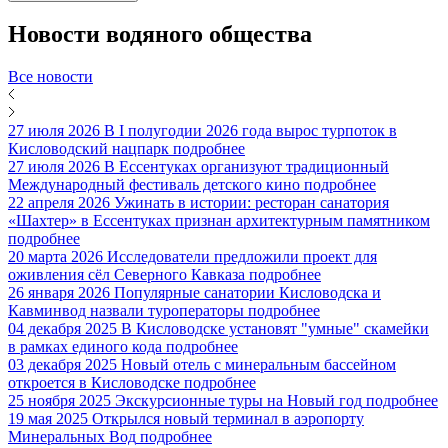
Новости
водяного общества
Все новости
27 июля 2026
В I полугодии 2026 года вырос турпоток в
Кисловодский нацпарк
подробнее
27 июля 2026
В Ессентуках организуют традиционный
Международный фестиваль детского кино
подробнее
22 апреля 2026
Ужинать в истории: ресторан санатория
«Шахтер» в Ессентуках признан архитектурным памятником
подробнее
20 марта 2026
Исследователи предложили проект для
оживления сёл Северного Кавказа
подробнее
26 января 2026
Популярные санатории Кисловодска и
Кавминвод назвали туроператоры
подробнее
04 декабря 2025
В Кисловодске установят "умные" скамейки
в рамках единого кода
подробнее
03 декабря 2025
Новый отель с минеральным бассейном
откроется в Кисловодске
подробнее
25 ноября 2025
Экскурсионные туры на Новый год
подробнее
19 мая 2025
Открылся новый терминал в аэропорту
Минеральных Вод
подробнее