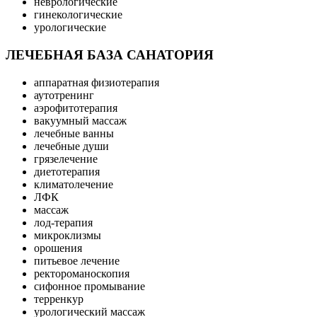
неврологические
гинекологические
урологические
ЛЕЧЕБНАЯ БАЗА САНАТОРИЯ
аппаратная физиотерапия
аутотренинг
аэрофитотерапия
вакуумный массаж
лечебные ванны
лечебные души
грязелечение
диетотерапия
климатолечение
ЛФК
массаж
лод-терапия
микроклизмы
орошения
питьевое лечение
ректороманоскопия
сифонное промывание
терренкур
урологический массаж