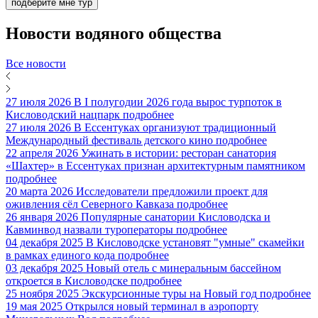
подберите мне тур
Новости
водяного общества
Все новости
27 июля 2026
В I полугодии 2026 года вырос турпоток в
Кисловодский нацпарк
подробнее
27 июля 2026
В Ессентуках организуют традиционный
Международный фестиваль детского кино
подробнее
22 апреля 2026
Ужинать в истории: ресторан санатория
«Шахтер» в Ессентуках признан архитектурным памятником
подробнее
20 марта 2026
Исследователи предложили проект для
оживления сёл Северного Кавказа
подробнее
26 января 2026
Популярные санатории Кисловодска и
Кавминвод назвали туроператоры
подробнее
04 декабря 2025
В Кисловодске установят "умные" скамейки
в рамках единого кода
подробнее
03 декабря 2025
Новый отель с минеральным бассейном
откроется в Кисловодске
подробнее
25 ноября 2025
Экскурсионные туры на Новый год
подробнее
19 мая 2025
Открылся новый терминал в аэропорту