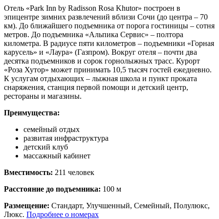
Отель «Park Inn by Radisson Rosa Khutor» построен в
эпицентре зимних развлечений вблизи Сочи (до центра – 70
км). До ближайшего подъемника от порога гостиницы – сотня
метров. До подъемника «Альпика Сервис» – полтора
километра. В радиусе пяти километров – подъемники «Горная
карусель» и «Лаура» (Газпром). Вокруг отеля – почти два
десятка подъемников и сорок горнолыжных трасс. Курорт
«Роза Хутор» может принимать 10,5 тысяч гостей ежедневно.
К услугам отдыхающих – лыжная школа и пункт проката
снаряжения, станция первой помощи и детский центр,
рестораны и магазины.
Преимущества:
семейный отдых
развитая инфраструктура
детский клуб
массажный кабинет
Вместимость:
211 человек
Расстояние до подъемника:
100 м
Размещение:
Стандарт, Улучшенный, Семейный, Полулюкс,
Люкс.
Подробнее о номерах