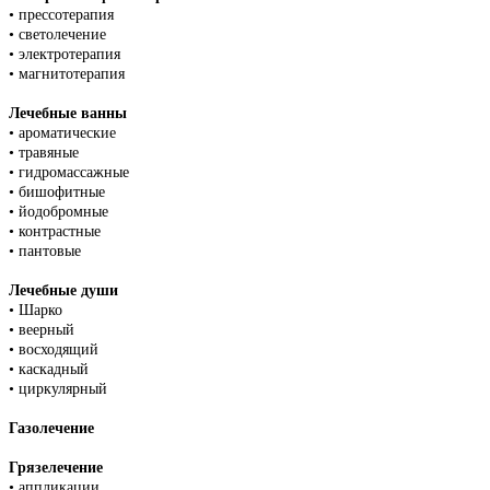
•
прессотерапия
•
светолечение
•
электротерапия
•
магнитотерапия
Лечебные ванны
•
ароматические
•
травяные
•
гидромассажные
•
бишофитные
•
йодобромные
•
контрастные
•
пантовые
Лечебные души
•
Шарко
•
веерный
•
восходящий
•
каскадный
•
циркулярный
Газолечение
Грязелечение
•
аппликации