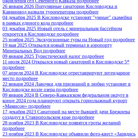
оживления сёл Северного Кавказа
подробнее
26 января 2026
Популярные санатории Кисловодска и
Кавминвод назвали туроператоры
подробнее
04 декабря 2025
В Кисловодске установят "умные" скамейки
в рамках единого кода
подробнее
03 декабря 2025
Новый отель с минеральным бассейном
откроется в Кисловодске
подробнее
25 ноября 2025
Экскурсионные туры на Новый год
подробнее
19 мая 2025
Открылся новый терминал в аэропорту
Минеральных Вод
подробнее
09 января 2025
Туристический налог
подробнее
11 июля 2024
Открылся новый санаторий в Кисловодске 5*
подробнее
07 апреля 2024
В Кисловодске отреставрируют легендарное
место
подробнее
22 января 2024
Лавочки для признаний в любви установят в
Кисловодске возле озера
подробнее
09 января 2024
В Северо-Кавказском федеральном округе в
конце 2024 года планируют открыть горнолыжный курорт
«Мамисон»
подробнее
17 декабря 2023
Санаторий на месте бывшей дачи Брежнева
создадут в Ставропольском крае
подробнее
28 ноября 2023
В Кисловодске появятся гроты желаний
подробнее
23 ноября 2023
В Кисловодске объявили фото-квест «Зарядись