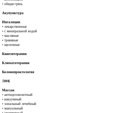
•
общая грязь
Акупунктура
Ингаляции
•
лекарственные
•
с минеральной водой
•
масляные
•
травяные
•
щелочные
Кинезитерапия
Климатотерапия
Колонопроктология
ЛФК
Массаж
•
антицеллюлитный
•
вакуумный
•
зональный лечебный
•
мануальный
•
спортивный