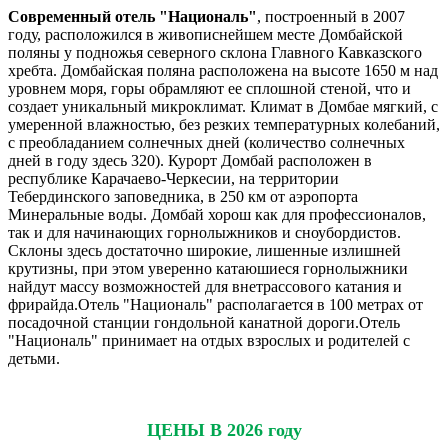
Современный отель "Националь"
, построенный в 2007
году, расположился в живописнейшем месте Домбайской
поляны у подножья северного склона Главного Кавказского
хребта. Домбайская поляна расположена на высоте 1650 м над
уровнем моря, горы обрамляют ее сплошной стеной, что и
создает уникальный микроклимат. Климат в Домбае мягкий, с
умеренной влажностью, без резких температурных колебаний,
с преобладанием солнечных дней (количество солнечных
дней в году здесь 320). Курорт Домбай расположен в
республике Карачаево-Черкесии, на территории
Тебердинского заповедника, в 250 км от аэропорта
Минеральные воды. Домбай хорош как для профессионалов,
так и для начинающих горнолыжников и сноубордистов.
Склоны здесь достаточно широкие, лишенные излишней
крутизны, при этом уверенно катаюшиеся горнолыжники
найдут массу возможностей для внетрассового катания и
фрирайда.Отель "Националь" располагается в 100 метрах от
посадочной станции гондольной канатной дороги.Отель
"Националь" принимает на отдых взрослых и родителей с
детьми.
ЦЕНЫ В 2026 году