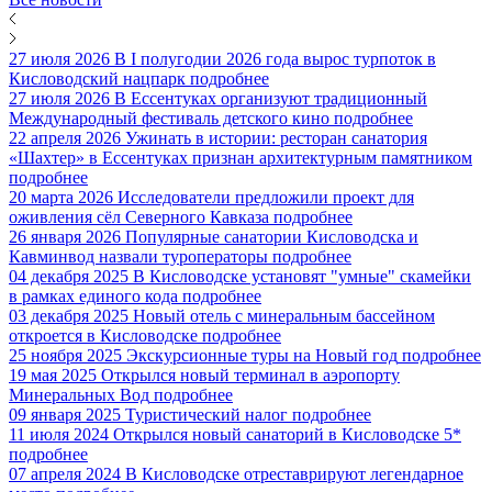
27 июля 2026
В I полугодии 2026 года вырос турпоток в
Кисловодский нацпарк
подробнее
27 июля 2026
В Ессентуках организуют традиционный
Международный фестиваль детского кино
подробнее
22 апреля 2026
Ужинать в истории: ресторан санатория
«Шахтер» в Ессентуках признан архитектурным памятником
подробнее
20 марта 2026
Исследователи предложили проект для
оживления сёл Северного Кавказа
подробнее
26 января 2026
Популярные санатории Кисловодска и
Кавминвод назвали туроператоры
подробнее
04 декабря 2025
В Кисловодске установят "умные" скамейки
в рамках единого кода
подробнее
03 декабря 2025
Новый отель с минеральным бассейном
откроется в Кисловодске
подробнее
25 ноября 2025
Экскурсионные туры на Новый год
подробнее
19 мая 2025
Открылся новый терминал в аэропорту
Минеральных Вод
подробнее
09 января 2025
Туристический налог
подробнее
11 июля 2024
Открылся новый санаторий в Кисловодске 5*
подробнее
07 апреля 2024
В Кисловодске отреставрируют легендарное