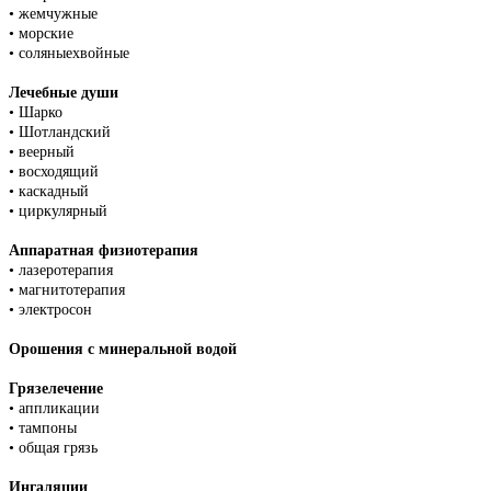
• жемчужные
• морские
• соляныехвойные
Лечебные души
• Шарко
• Шотландский
• веерный
• восходящий
• каскадный
• циркулярный
Аппаратная физиотерапия
• лазеротерапия
• магнитотерапия
• электросон
Орошения с минеральной водой
Грязелечение
• аппликации
• тампоны
• общая грязь
Ингаляции