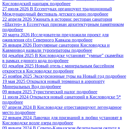
Кисловодский нацпарк
подробнее
27 июля 2026
В Ессентуках организуют традиционный
Международный фестиваль детского кино
подробнее
22 апреля 2026
Ужинать в истории: ресторан санатория
«Шахтер» в Ессентуках признан архитектурным памятником
подробнее
20 марта 2026
Исследователи предложили проект для
оживления сёл Северного Кавказа
подробнее
26 января 2026
Популярные санатории Кисловодска и
Кавминвод назвали туроператоры
подробнее
04 декабря 2025
В Кисловодске установят "умные" скамейки
в рамках единого кода
подробнее
03 декабря 2025
Новый отель с минеральным бассейном
откроется в Кисловодске
подробнее
25 ноября 2025
Экскурсионные туры на Новый год
подробнее
19 мая 2025
Открылся новый терминал в аэропорту
Минеральных Вод
подробнее
09 января 2025
Туристический налог
подробнее
11 июля 2024
Открылся новый санаторий в Кисловодске 5*
подробнее
07 апреля 2024
В Кисловодске отреставрируют легендарное
место
подробнее
22 января 2024
Лавочки для признаний в любви установят в
Кисловодске возле озера
подробнее
09 января 2024
В Северо-Кавказском федеральном округе в