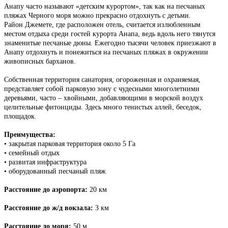
Анапу часто называют «детским курортом», так как на песчаных
пляжах Черного моря можно прекрасно отдохнуть с детьми.
Район Джемете, где расположен отель, считается излюбленным
местом отдыха среди гостей курорта Анапа, ведь вдоль него тянутся
знаменитые песчаные дюны. Ежегодно тысячи человек приезжают в
Анапу отдохнуть и понежиться на песчаных пляжах в окружении
живописных барханов.
Собственная территория санатория, огороженная и охраняемая,
представляет собой парковую зону с чудесными многолетними
деревьями, часто – хвойными, добавляющими в морской воздух
целительные фитонциды. Здесь много тенистых аллей, беседок,
площадок.
Преимущества:
• закрытая парковая территория около 5 Га
• семейный отдых
• развитая инфраструктура
• оборудованный песчаный пляж
Расстояние до аэропорта:
20 км
Расстояние до ж/д вокзала:
3 км
Расстояние до моря:
50 м