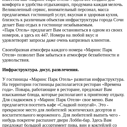
комфорта и удобства отдыхающих, продумана каждая мелочь.
Великолепный сервис, внимательный персонал, масса
предлагаемых гостиницей услуг, вкусная и здоровая кухня,
близость к различным объектам инфраструктуры города Сочи
делает Ваш отдых в гостинице незабываемым.
«Парк Отель» предлагает Вам остановиться в одном из своих
номеров, а здесь их 447. Номера на любой вкус и
удовлетворят запросы даже очень капризных клиентов.
Своеобразная атмосфера каждого номера «Маринс Парк
Отеля» позволит Вам забыться в атмосфере беззаботности и
удовольствия.
Инфраструктура. досуг, развлечения.
У гостиницы «Маринс Парк Отель» развитая инфраструктура.
На территории гостиницы располагается ресторан «Времена
года». Повара, работающие в ресторане, предложат Вам
изысканные блюда, которые располагают к приятному отдыху.
Для сладкоежек у «Маринс Парк Отеля» свое меню. Вам
предлагается посетить кафе «Сладкий попугай». Это -
прекрасное место для любителей экзотических десертов и
восхитительного мороженого. Для любителей выпить чего -
нибудь покрепче распахнет двери Лобби-бар. Здесь Вам
предложат большой ассортимент пива, вин и коктейлей со