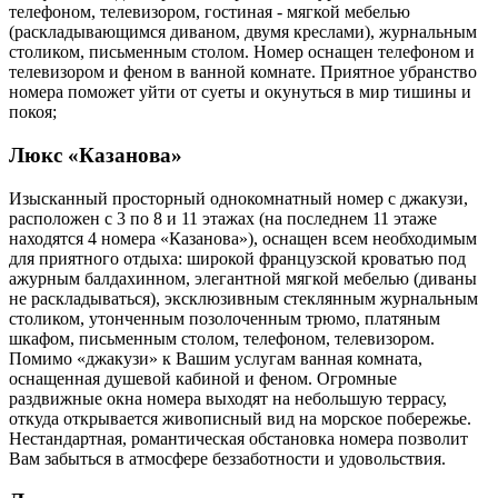
телефоном, телевизором, гостиная - мягкой мебелью
(раскладывающимся диваном, двумя креслами), журнальным
столиком, письменным столом. Номер оснащен телефоном и
телевизором и феном в ванной комнате. Приятное убранство
номера поможет уйти от суеты и окунуться в мир тишины и
покоя;
Люкс «Казанова»
Изысканный просторный однокомнатный номер с джакузи,
расположен с 3 по 8 и 11 этажах (на последнем 11 этаже
находятся 4 номера «Казанова»), оснащен всем необходимым
для приятного отдыха: широкой французской кроватью под
ажурным балдахинном, элегантной мягкой мебелью (диваны
не раскладываться), эксклюзивным стеклянным журнальным
столиком, утонченным позолоченным трюмо, платяным
шкафом, письменным столом, телефоном, телевизором.
Помимо «джакузи» к Вашим услугам ванная комната,
оснащенная душевой кабиной и феном. Огромные
раздвижные окна номера выходят на небольшую террасу,
откуда открывается живописный вид на морское побережье.
Нестандартная, романтическая обстановка номера позволит
Вам забыться в атмосфере беззаботности и удовольствия.