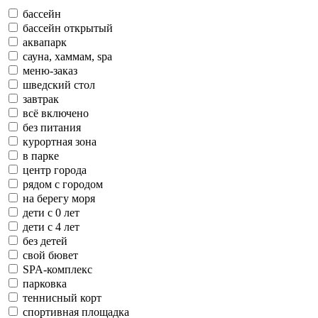
бассейн
бассейн открытый
аквапарк
сауна, хаммам, spa
меню-заказ
шведский стол
завтрак
всё включено
без питания
курортная зона
в парке
центр города
рядом с городом
на берегу моря
дети с 0 лет
дети с 4 лет
без детей
свой бювет
SPA-комплекс
парковка
теннисный корт
спортивная площадка