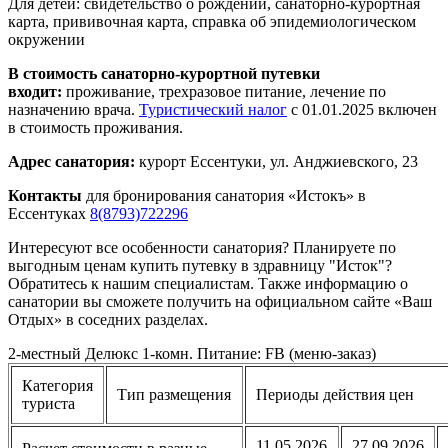
Для детей: свидетельство о рождении, санаторно-курортная
карта, прививочная карта, справка об эпидемиологическом
окружении
В стоимость санаторно-курортной путевки
входит:
проживание, трехразовое питание, лечение по
назначению врача.
Туристический налог
с 01.01.2025 включен
в стоимость проживания.
Адрес санатория:
курорт Ессентуки, ул. Анджиевского, 23
Контакты
для бронирования санатория «Истокъ» в
Ессентуках
8(8793)722296
Интересуют все особенности санатория? Планируете по
выгодным ценам купить путевку в здравницу "Исток"?
Обратитесь к нашим специалистам. Также информацию о
санатории вы сможете получить на официальном сайте «Ваш
Отдых» в соседних разделах.
2-местный Делюкс 1-комн. Питание: FB (меню-заказ)
Категория
Тип размещения
Периоды действия цен
туриста
11.05.2026
27.09.2026