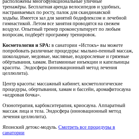
расположены многофункциональные уличные
тренажёры. Бесплатная аренда велосипедов и удобных,
настраиваемых по росту, палок для скандинавской
ходьбы. Имеется зал для занятий бодифлексом и лечебной
гимнастикой. Летом все занятия проводятся на свежем
воздухе. Опытный тренер проконсультирует по любым
вопросам, подберёт программу тренировок.
Косметология и SPA:
в санатории «Истокъ» вы можете
попробовать различные процедуры: мыльно-пенный массаж,
шоколадные, медовые, масляные, водорослевые и грязевые
обёртывания, хамам. Витаминные инъекции и капельницы
красоты. Эндосфера (инновационный метод лечения
целлюлита).
Центр красоты: массажный кабинет, косметологические
процедуры, обертывания, хамам и бассейн, аромафитосауна
«кедровая бочка».
Озонотерапия, карбокситерапия, криосауна. Аппаратный
массаж лица и тела. Эндосфера (инновационный метод
лечения целлюлита).
Японский детокс-модуль.
Смотреть все процедуры в
санатории