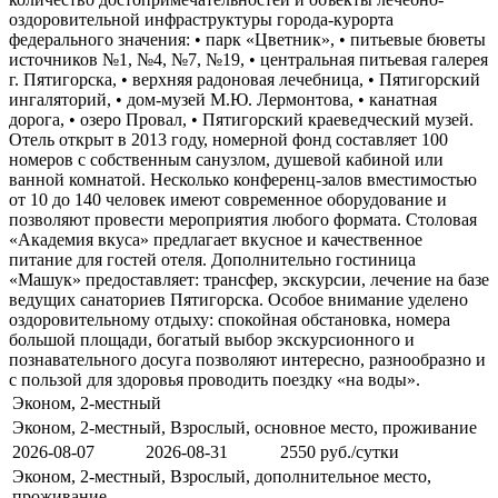
оздоровительной инфраструктуры города-курорта
федерального значения: • парк «Цветник», • питьевые бюветы
источников №1, №4, №7, №19, • центральная питьевая галерея
г. Пятигорска, • верхняя радоновая лечебница, • Пятигорский
ингаляторий, • дом-музей М.Ю. Лермонтова, • канатная
дорога, • озеро Провал, • Пятигорский краеведческий музей.
Отель открыт в 2013 году, номерной фонд составляет 100
номеров с собственным санузлом, душевой кабиной или
ванной комнатой. Несколько конференц-залов вместимостью
от 10 до 140 человек имеют современное оборудование и
позволяют провести мероприятия любого формата. Столовая
«Академия вкуса» предлагает вкусное и качественное
питание для гостей отеля. Дополнительно гостиница
«Машук» предоставляет: трансфер, экскурсии, лечение на базе
ведущих санаториев Пятигорска. Особое внимание уделено
оздоровительному отдыху: спокойная обстановка, номера
большой площади, богатый выбор экскурсионного и
познавательного досуга позволяют интересно, разнообразно и
с пользой для здоровья проводить поездку «на воды».
Эконом, 2-местный
Эконом, 2-местный, Взрослый, основное место, проживание
2026-08-07
2026-08-31
2550 руб./сутки
Эконом, 2-местный, Взрослый, дополнительное место,
проживание