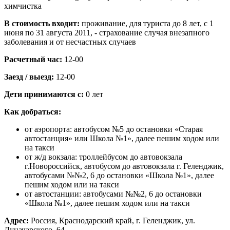
химчистка
В стоимость входит:
проживание, для туриста до 8 лет, с 1
июня по 31 августа 2011, - страхование случая внезапного
заболевания и от несчастных случаев
Расчетный час:
12-00
Заезд / выезд:
12-00
Дети принимаются с:
0 лет
Как добраться:
от аэропорта: автобусом №5 до остановки «Старая
автостанция» или Школа №1», далее пешим ходом или
на такси
от ж/д вокзала: троллейбусом до автовокзала
г.Новороссийск, автобусом до автовокзала г. Геленджик,
автобусами №№2, 6 до остановки «Школа №1», далее
пешим ходом или на такси
от автостанции: автобусами №№2, 6 до остановки
«Школа №1», далее пешим ходом или на такси
Адрес:
Россия, Краснодарский край, г. Геленджик, ул.
Луначарского, 64