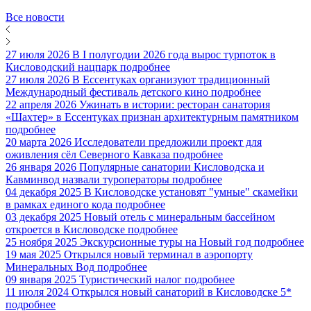
Все новости
27 июля 2026
В I полугодии 2026 года вырос турпоток в
Кисловодский нацпарк
подробнее
27 июля 2026
В Ессентуках организуют традиционный
Международный фестиваль детского кино
подробнее
22 апреля 2026
Ужинать в истории: ресторан санатория
«Шахтер» в Ессентуках признан архитектурным памятником
подробнее
20 марта 2026
Исследователи предложили проект для
оживления сёл Северного Кавказа
подробнее
26 января 2026
Популярные санатории Кисловодска и
Кавминвод назвали туроператоры
подробнее
04 декабря 2025
В Кисловодске установят "умные" скамейки
в рамках единого кода
подробнее
03 декабря 2025
Новый отель с минеральным бассейном
откроется в Кисловодске
подробнее
25 ноября 2025
Экскурсионные туры на Новый год
подробнее
19 мая 2025
Открылся новый терминал в аэропорту
Минеральных Вод
подробнее
09 января 2025
Туристический налог
подробнее
11 июля 2024
Открылся новый санаторий в Кисловодске 5*
подробнее