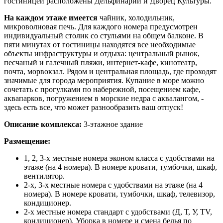
гостиницей расположены Дельфинарий и Дворец Культуры.
На каждом этаже имеется
чайник, холодильник,
микроволновая печь. Для каждого номера предусмотрен
индивидуальный столик со стульями на общем балконе. В
пяти минутах от гостиницы находятся все необходимые
объекты инфраструктуры и отдыха: центральный рынок,
песчаный и галечный пляжи, интернет-кафе, кинотеатр,
почта, морвокзал. Рядом и центральная площадь, где проходят
значимые для города мероприятия. Купание в море можно
сочетать с прогулками по набережной, посещением кафе,
аквапарков, погружением в морские недра с аквалангом, -
здесь есть все, что может разнообразить ваш отпуск!
Описание комплекса:
3-этажное здание
Размещение:
1, 2, 3-х местные номера эконом класса с удобствами на
этаже (на 4 номера). В номере кровати, тумбочки, шкаф,
вентилятор.
2-х, 3-х местные номера с удобствами на этаже (на 4
номера). В номере кровати, тумбочки, шкаф, телевизор,
кондиционер.
2-х местные номера стандарт с удобствами (Д, Т, У, TV,
кондиционер). Уборка в номере и смена белья по