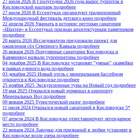
27 июля 2026
В I полугодии 2026 года вырос турпоток в
Кисловодский нацпарк
подробнее
27 июля 2026
В Ессентуках организуют традиционный
Международный фестиваль детского кино
подробнее
22 апреля 2026
Ужинать в истории: ресторан санатория
«Шахтер» в Ессентуках признан архитектурным памятником
подробнее
20 марта 2026
Исследователи предложили проект для
оживления сёл Северного Кавказа
подробнее
26 января 2026
Популярные санатории Кисловодска и
Кавминвод назвали туроператоры
подробнее
04 декабря 2025
В Кисловодске установят "умные" скамейки
в рамках единого кода
подробнее
03 декабря 2025
Новый отель с минеральным бассейном
откроется в Кисловодске
подробнее
25 ноября 2025
Экскурсионные туры на Новый год
подробнее
19 мая 2025
Открылся новый терминал в аэропорту
Минеральных Вод
подробнее
09 января 2025
Туристический налог
подробнее
11 июля 2024
Открылся новый санаторий в Кисловодске 5*
подробнее
07 апреля 2024
В Кисловодске отреставрируют легендарное
место
подробнее
22 января 2024
Лавочки для признаний в любви установят в
Кисловодске возле озера
подробнее