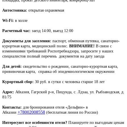
площадка, прокат детского инвентаря, конференц-зал
Автостоянка:
открытая охраняемая
Wi-Fi:
в холле
Расчетный час:
заезд 14:00, выезд 12:00
Документы для заселения:
паспорт, обменная путевка, санаторно-
курортная карта, медицинский полис.
ВНИМАНИЕ!
В связи с
изменениями требований Роспотребнадзора, запросите у наших
специалистов полный перечень документов на дату заезда
Для детей:
свидетельство о рождении, санаторно-курортная карта,
прививочная карта, справка об эпидемиологическом окружении
Курортный сбор:
30 руб. в сутки с человека старше 18 лет
Адрес:
Абхазия, Гагрский р-н, Пицунда, с. Лдзаа, ул. Рыбзаводская, д.
81/75
Контакты:
для бронирования отеля «Дельфин» в
+78002008558
Абхазии
(бесплатная линия по России)
Интересуют все особенности отеля?
Планируете по выгодным ценам