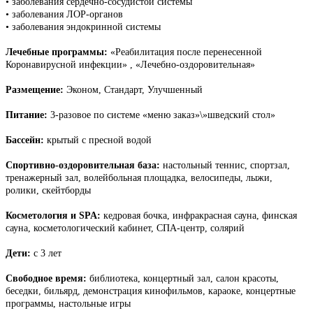
• заболевания сердечно-сосудистой системы
•
заболевания ЛОР-органов
•
заболевания эндокринной системы
Лечебные программы:
«Реабилитация после перенесенной
Коронавирусной инфекции» , «Лечебно-оздоровительная»
Размещение:
Эконом, Стандарт, Улучшенный
Питание:
3-разовое по системе «меню заказ»\»шведский стол»
Бассейн:
крытый с пресной водой
Спортивно-оздоровительная база:
настольный теннис, спортзал,
тренажерный зал, волейбольная площадка, велосипеды, лыжи,
ролики, скейтборды
Косметология и SPA:
кедровая бочка, инфракрасная сауна, финская
сауна, косметологический кабинет, СПА-центр, солярий
Дети:
с 3 лет
Свободное время:
библиотека, концертный зал, салон красоты,
беседки, бильярд, демонстрация кинофильмов, караоке, концертные
программы, настольные игры