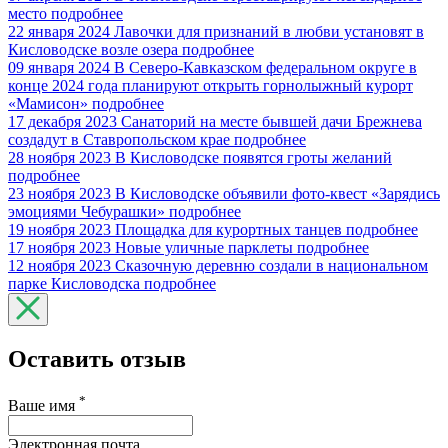
место
подробнее
22 января 2024
Лавочки для признаний в любви установят в
Кисловодске возле озера
подробнее
09 января 2024
В Северо-Кавказском федеральном округе в
конце 2024 года планируют открыть горнолыжный курорт
«Мамисон»
подробнее
17 декабря 2023
Санаторий на месте бывшей дачи Брежнева
создадут в Ставропольском крае
подробнее
28 ноября 2023
В Кисловодске появятся гроты желаний
подробнее
23 ноября 2023
В Кисловодске объявили фото-квест «Зарядись
эмоциями Чебурашки»
подробнее
19 ноября 2023
Площадка для курортных танцев
подробнее
17 ноября 2023
Новые уличные парклеты
подробнее
12 ноября 2023
Сказочную деревню создали в национальном
парке Кисловодска
подробнее
Оставить отзыв
*
Ваше имя
Электронная почта