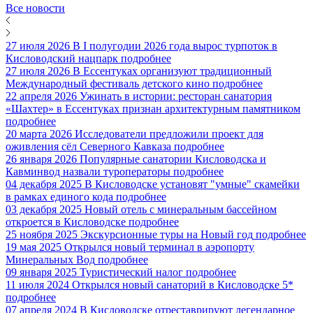
Все новости
27 июля 2026
В I полугодии 2026 года вырос турпоток в
Кисловодский нацпарк
подробнее
27 июля 2026
В Ессентуках организуют традиционный
Международный фестиваль детского кино
подробнее
22 апреля 2026
Ужинать в истории: ресторан санатория
«Шахтер» в Ессентуках признан архитектурным памятником
подробнее
20 марта 2026
Исследователи предложили проект для
оживления сёл Северного Кавказа
подробнее
26 января 2026
Популярные санатории Кисловодска и
Кавминвод назвали туроператоры
подробнее
04 декабря 2025
В Кисловодске установят "умные" скамейки
в рамках единого кода
подробнее
03 декабря 2025
Новый отель с минеральным бассейном
откроется в Кисловодске
подробнее
25 ноября 2025
Экскурсионные туры на Новый год
подробнее
19 мая 2025
Открылся новый терминал в аэропорту
Минеральных Вод
подробнее
09 января 2025
Туристический налог
подробнее
11 июля 2024
Открылся новый санаторий в Кисловодске 5*
подробнее
07 апреля 2024
В Кисловодске отреставрируют легендарное