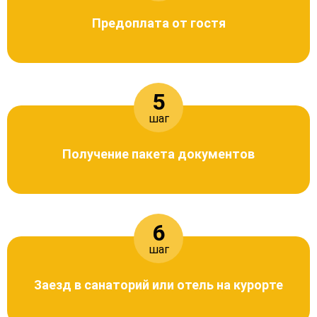
Предоплата от гостя
5
шаг
Получение пакета документов
6
шаг
Заезд в санаторий или отель на курорте