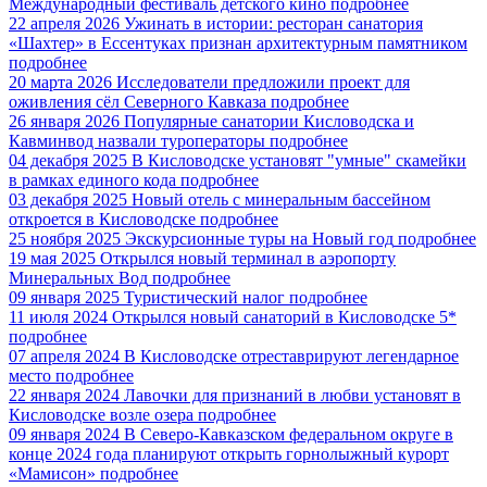
Международный фестиваль детского кино
подробнее
22 апреля 2026
Ужинать в истории: ресторан санатория
«Шахтер» в Ессентуках признан архитектурным памятником
подробнее
20 марта 2026
Исследователи предложили проект для
оживления сёл Северного Кавказа
подробнее
26 января 2026
Популярные санатории Кисловодска и
Кавминвод назвали туроператоры
подробнее
04 декабря 2025
В Кисловодске установят "умные" скамейки
в рамках единого кода
подробнее
03 декабря 2025
Новый отель с минеральным бассейном
откроется в Кисловодске
подробнее
25 ноября 2025
Экскурсионные туры на Новый год
подробнее
19 мая 2025
Открылся новый терминал в аэропорту
Минеральных Вод
подробнее
09 января 2025
Туристический налог
подробнее
11 июля 2024
Открылся новый санаторий в Кисловодске 5*
подробнее
07 апреля 2024
В Кисловодске отреставрируют легендарное
место
подробнее
22 января 2024
Лавочки для признаний в любви установят в
Кисловодске возле озера
подробнее
09 января 2024
В Северо-Кавказском федеральном округе в
конце 2024 года планируют открыть горнолыжный курорт
«Мамисон»
подробнее