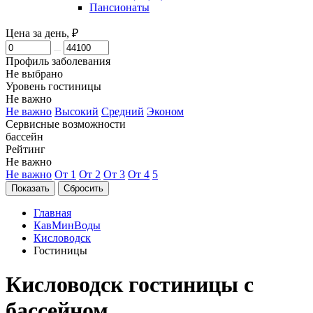
Пансионаты
Цена за день, ₽
Профиль заболевания
Не выбрано
Уровень гостиницы
Не важно
Не важно
Высокий
Средний
Эконом
Сервисные возможности
бассейн
Рейтинг
Не важно
Не важно
От 1
От 2
От 3
От 4
5
Главная
КавМинВоды
Кисловодск
Гостиницы
Кисловодск гостиницы с
бассейном