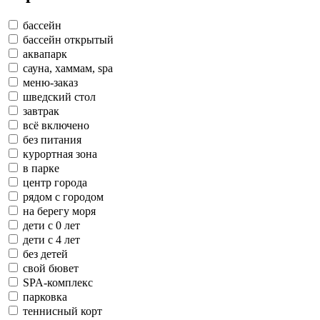
бассейн
бассейн открытый
аквапарк
сауна, хаммам, spa
меню-заказ
шведский стол
завтрак
всё включено
без питания
курортная зона
в парке
центр города
рядом с городом
на берегу моря
дети с 0 лет
дети с 4 лет
без детей
свой бювет
SPA-комплекс
парковка
теннисный корт