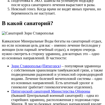
Подготовка к ЭКО. Шансы на успешную подсадку
после курса санаторного лечения вырастают в разы.
Неясный генез. Когда врачи не видят явных причин, но
беременность не наступает.
В какой санаторий?
Кавказские Минеральные Воды богаты на санаторный отдых,
но если основная цель для вас – именно лечение бесплодия у
женщин (или парный лечебный отдых), в первую очередь
нужно смотреть в сторону здравниц, для которых это – одно
из основных направлений. В частности:
Зори Ставрополья (Пятигорск)
– популярная здравница
с собственным хранилищем тамбуканской грязи, а также
подведенными радоновой и углекислой сероводородной
водами. Лечение болезней мочеполовой системы – одно
из основных направлений. Есть штатный уролог и
гинеколог (работает гинекологическое отделение).
Пятигорский санаторий Министерства Обороны
(бывший Центральный военный санаторий) – одна из
старейших здравниц, расположенная у подножья горы
Машук. В число базовых лечебных направлений входят