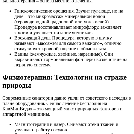
Бальнеотерапия – основа местного лечения.
Гинекологические орошения. Звучит пугающе, но на
деле – это микромассаж минеральной водой
(сероводородной, радоновой или углекислой).
Процедура восстанавливает микрофлору, заживляет
эрозии и улучшает питание яичников.
Восходящий душ. Процедура, которую в шутку
называют «массажем для самого важного», отлично
стимулирует кровообращение в области таза.
Ванны (жемчужные, хвойные, нарзанные). Они
выравнивают гормональный фон через воздействие на
нервную систему.
Физиотерапия: Технологии на страже
природы
Современные санатории давно ушли от советского наследия в
плане оборудования. Сейчас лечение бесплодия на
КавМинВодах – это мощный микс природных факторов и
аппаратной медицины.
Магнитотерапия и лазер. Снимают отеки тканей и
улучшают работу сосудов.