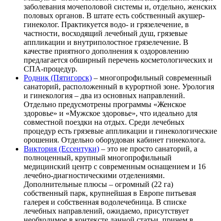
заболевания мочеполовой системы и, отдельно, женских
половых органов. В штате есть собственный акушер-
гинеколог. Практикуется водо- и грязелечение, в
частности, восходящий лечебный душ, грязевые
аппликации и внутриполостное грязелечение. В
качестве приятного дополнения к оздоровлению
предлагается обширный перечень косметологических и
СПА-процедур.
Родник (Пятигорск)
– многопрофильный современный
санаторий, расположенный в курортной зоне. Урология
и гинекология – два из основных направлений.
Отдельно предусмотрены программы «Женское
здоровье» и «Мужское здоровье», что идеально для
совместной поездки на отдых. Среди лечебных
процедур есть грязевые аппликации и гинекологические
орошения. Отдельно оборудован кабинет гинеколога.
Виктория (Ессентуки)
– это не просто санаторий, а
полноценный, крупный многопрофильный
медицинский центр с современным оснащением и 16
лечебно-диагностическими отделениями.
Дополнительные плюсы – огромный (22 га)
собственный парк, крупнейшая в Европе питьевая
галерея и собственная водолечебница. В списке
лечебных направлений, ожидаемо, присутствует
необходимое в контексте данной статьи, причем в