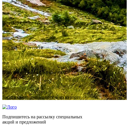
3
шаг
Подтверждение бронирования (выставление счета)
4
шаг
Предоплата от гостя
5
шаг
Получение пакета документов
6
шаг
Заезд в санаторий или отель на курорте
Подпишитесь на рассылку специальных
акций и предложений