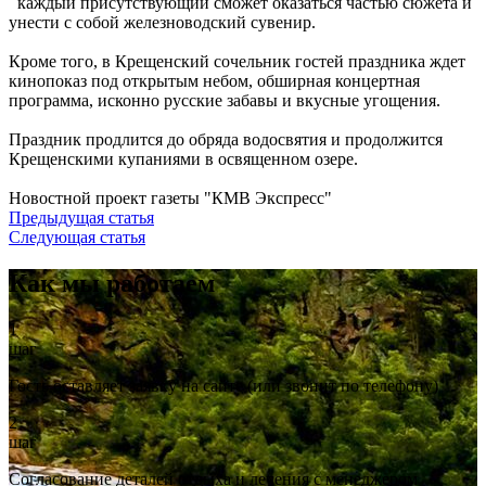
каждый присутствующий сможет оказаться частью сюжета и
унести с собой железноводский сувенир.
Кроме того, в Крещенский сочельник гостей праздника ждет
кинопоказ под открытым небом, обширная концертная
программа, исконно русские забавы и вкусные угощения.
Праздник продлится до обряда водосвятия и продолжится
Крещенскими купаниями в освященном озере.
Новостной проект газеты "КМВ Экспресс"
Предыдущая статья
Следующая статья
Как мы работаем
1
шаг
Гость оставляет заявку на сайте (или звонит по телефону)
2
шаг
Согласование деталей отдыха и лечения с менеджером