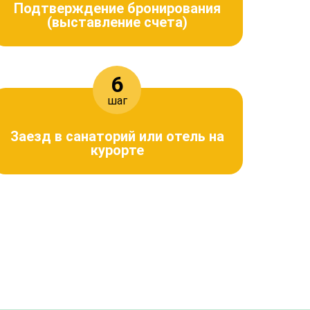
Подтверждение бронирования
(выставление счета)
6
шаг
Заезд в санаторий или отель на
курорте