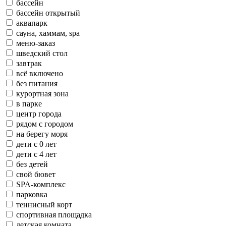
бассейн
бассейн открытый
аквапарк
сауна, хаммам, spa
меню-заказ
шведский стол
завтрак
всё включено
без питания
курортная зона
в парке
центр города
рядом с городом
на берегу моря
дети с 0 лет
дети с 4 лет
без детей
свой бювет
SPA-комплекс
парковка
теннисный корт
спортивная площадка
детская комната