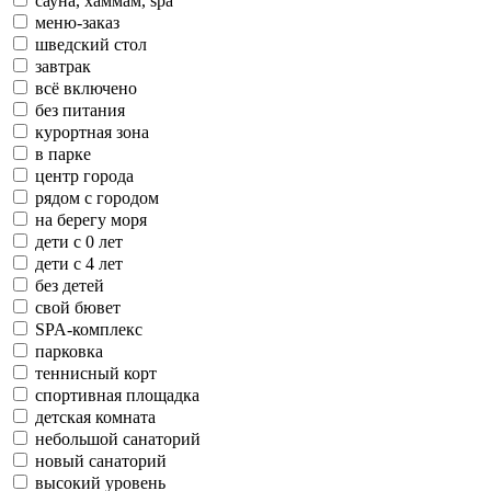
сауна, хаммам, spa
меню-заказ
шведский стол
завтрак
всё включено
без питания
курортная зона
в парке
центр города
рядом с городом
на берегу моря
дети с 0 лет
дети с 4 лет
без детей
свой бювет
SPA-комплекс
парковка
теннисный корт
спортивная площадка
детская комната
небольшой санаторий
новый санаторий
высокий уровень