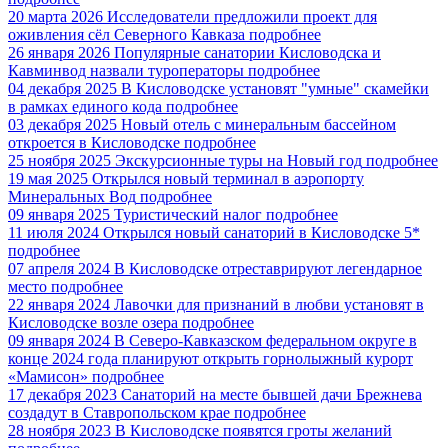
20 марта 2026
Исследователи предложили проект для
оживления сёл Северного Кавказа
подробнее
26 января 2026
Популярные санатории Кисловодска и
Кавминвод назвали туроператоры
подробнее
04 декабря 2025
В Кисловодске установят "умные" скамейки
в рамках единого кода
подробнее
03 декабря 2025
Новый отель с минеральным бассейном
откроется в Кисловодске
подробнее
25 ноября 2025
Экскурсионные туры на Новый год
подробнее
19 мая 2025
Открылся новый терминал в аэропорту
Минеральных Вод
подробнее
09 января 2025
Туристический налог
подробнее
11 июля 2024
Открылся новый санаторий в Кисловодске 5*
подробнее
07 апреля 2024
В Кисловодске отреставрируют легендарное
место
подробнее
22 января 2024
Лавочки для признаний в любви установят в
Кисловодске возле озера
подробнее
09 января 2024
В Северо-Кавказском федеральном округе в
конце 2024 года планируют открыть горнолыжный курорт
«Мамисон»
подробнее
17 декабря 2023
Санаторий на месте бывшей дачи Брежнева
создадут в Ставропольском крае
подробнее
28 ноября 2023
В Кисловодске появятся гроты желаний